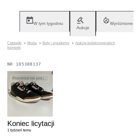
W tym tygodniu
Wyróżnione
Aukcje
Catawiki
Moda
Buty i sneakersy
Aukcja kolekcjonerskich
trampek
NR
105388137
Przedmiot nie jest już dostępny
Koniec licytacji
1 tydzień temu