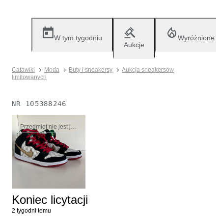
W tym tygodniu
Wyróżnione
Aukcje
Catawiki
Moda
Buty i sneakersy
Aukcja sneakersów
limitowanych
NR
105388246
Przedmiot nie jest już dostępny
Koniec licytacji
2 tygodni temu