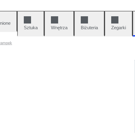
nione
Sztuka
Wnętrza
Biżuteria
Zegarki
trampek