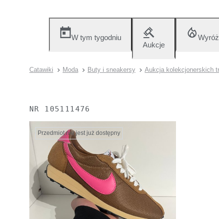
W tym tygodniu
Wyróż
Aukcje
Catawiki
Moda
Buty i sneakersy
Aukcja kolekcjonerskich 
NR
105111476
Przedmiot nie jest już dostępny