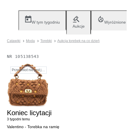
W tym tygodniu
Wyróżnione
Aukcje
Catawiki
Moda
Torebki
Aukcja torebek na co dzień
NR
105138543
Przedmiot nie jest już dostępny
Koniec licytacji
3 tygodni temu
Valentino - Torebka na ramię