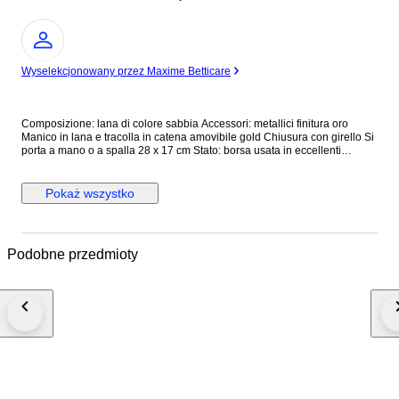
Ekspert
Wyselekcjonowany przez Maxime Betticare
Composizione: lana di colore sabbia Accessori: metallici finitura oro
Manico in lana e tracolla in catena amovibile gold Chiusura con girello Si
porta a mano o a spalla 28 x 17 cm Stato: borsa usata in eccellenti
condizioni #devilwearspradalux2026
Pokaż wszystko
Podobne przedmioty