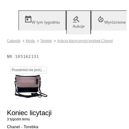
W tym tygodniu
Wyróżnione
Aukcje
Catawiki
Moda
Torebki
Aukcja klasycznych torebek Chanel
NR
105162131
Przedmiot nie jest już dostępny
Koniec licytacji
3 tygodni temu
Chanel - Torebka