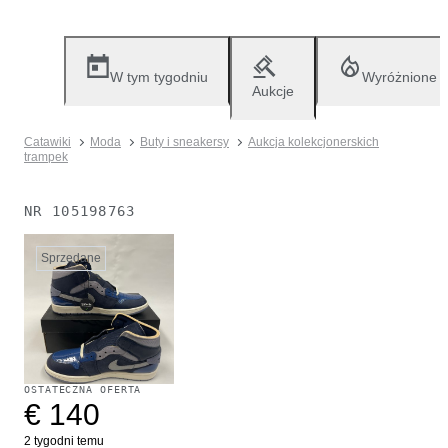
W tym tygodniu
Wyróżnione
Aukcje
Catawiki
Moda
Buty i sneakersy
Aukcja kolekcjonerskich
trampek
NR
105198763
Sprzedane
OSTATECZNA OFERTA
€ 140
2 tygodni temu