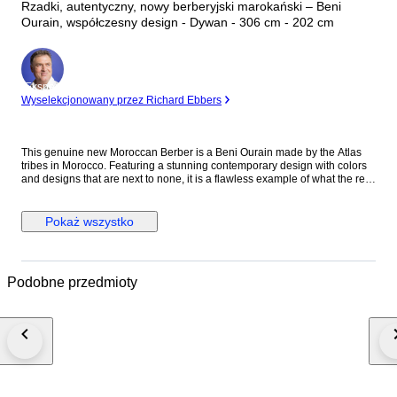
Rzadki, autentyczny, nowy berberyjski marokański – Beni
Ourain, współczesny design - Dywan - 306 cm - 202 cm
Ekspert
Wyselekcjonowany przez Richard Ebbers
This genuine new Moroccan Berber is a Beni Ourain made by the Atlas
tribes in Morocco. Featuring a stunning contemporary design with colors
and designs that are next to none, it is a flawless example of what the real
Berber rugs are all about. Free of any damages, this timeless
contemporary design is one that is becoming very popular. Condition:
New, very good Dimensions: approx. 306x202cm Pile: wool Waft: cotton
Pokaż wszystko
Shipping: UPS/FedEx/DHL Our carpets are all professionally cleaned and
inspected. Ref:60181
Podobne przedmioty