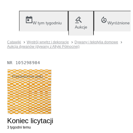
W tym tygodniu
Wyróżnione
Aukcje
Catawiki
Wystrój wnętrz i dekoracje
Dywany i tekstylia domowe
Aukcja dywanów (dywany z Afryki Północnej)
NR
105298984
Przedmiot nie jest już dostępny
Koniec licytacji
3 tygodni temu