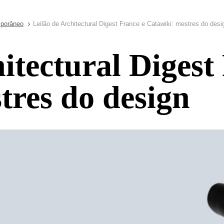
mporâneo
Leilão de Architectural Digest France e Catawiki: mestres do desi
itectural Digest
tres do design