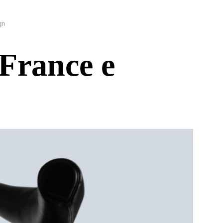
gn
 France e