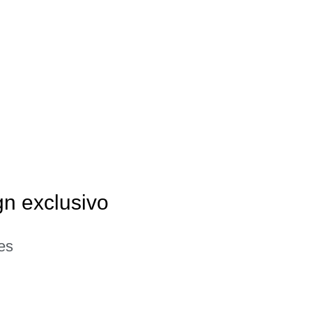
gn exclusivo
es