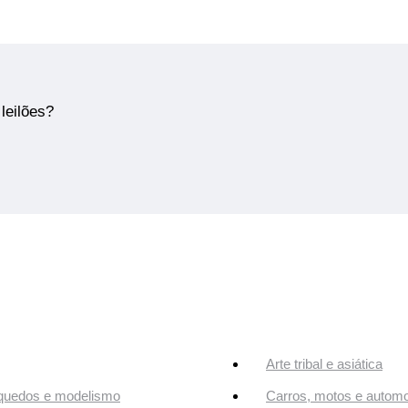
leilões?
Arte tribal e asiática
quedos e modelismo
Carros, motos e automo