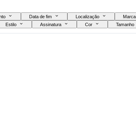
nto
Data de fim
Localização
Marca
Estilo
Assinatura
Cor
Tamanho
ca
Vendido por
Criador
Modelo