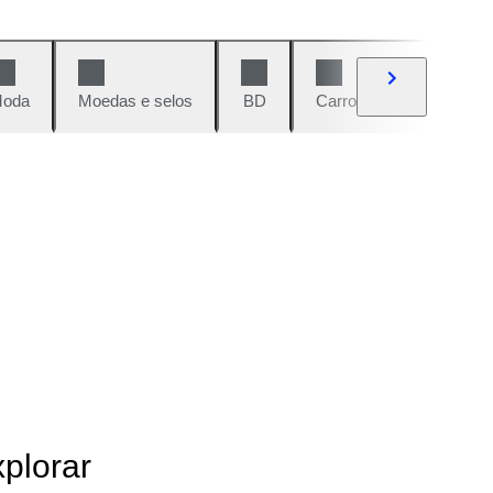
oda
Moedas e selos
BD
Carros e motos
Vi
xplorar