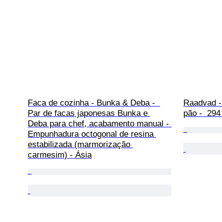
Faca de cozinha - Bunka & Deba -  
Raadvad -
Par de facas japonesas Bunka e 
pão -  294
Deba para chef, acabamento manual - 
Empunhadura octogonal de resina 
estabilizada (marmorização 
carmesim) - Ásia