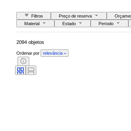
Filtros
Preço de reserva
Orçame
Material
Estado
Período
Decoração
Artista
Original/Répli
2094 objetos
Ordenar por
relevância