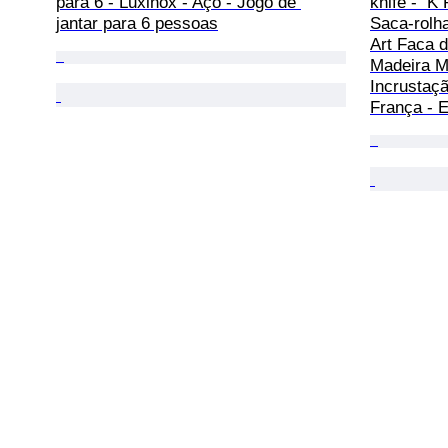
para 6 - Luxinox - Aço - Jogo de 
knife -  K
jantar para 6 pessoas
Saca-rolha
Art Faca d
Madeira Mi
Incrustaçã
França - 