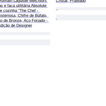
 Romain Laguiole Melchiors 
Cristal, Prateado
s e faca utilitária Absolute 
e cozinha "The Chef - 
steriosa, Chifre de Búfalo, 
o de Bronze, Aço Forjado - 
Edição de Designer