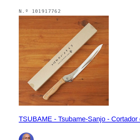
N.º
101917762
TSUBAME - Tsubame-Sanjo - Cortador d