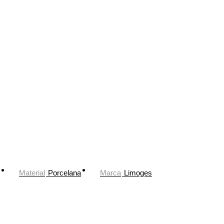
Material
Porcelana
Marca
Limoges