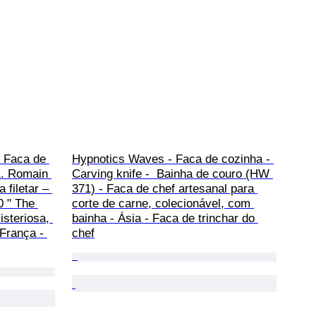
 Faca de 
Hypnotics Waves - Faca de cozinha - 
K. Romain 
Carving knife -  Bainha de couro (HW 
 filetar – 
371) - Faca de chef artesanal para 
 " The 
corte de carne, colecionável, com 
steriosa, 
bainha - Ásia - Faca de trinchar do 
França - 
chef