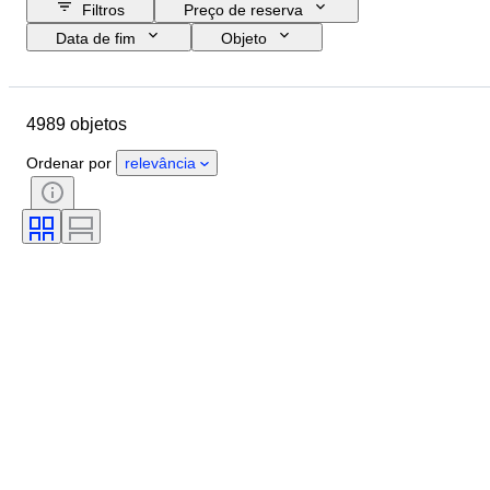
Filtros
Preço de reserva
Data de fim
Objeto
Orçamento
Tamanho
Estilo
Técnica
Artista
Localização
4989 objetos
Tema
Período
Assinatura
Cor
Vendido por
Edição
Ordenar por
relevância