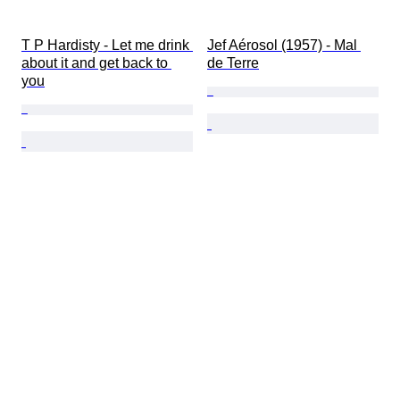
T P Hardisty - Let me drink 
Jef Aérosol (1957) - Mal 
about it and get back to 
de Terre
you