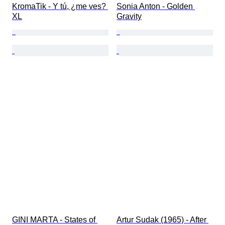
KromaTik - Y tú, ¿me ves? 
Sonia Anton - Golden 
XL
Gravity
GINI MARTA - States of 
Artur Sudak (1965) - After 