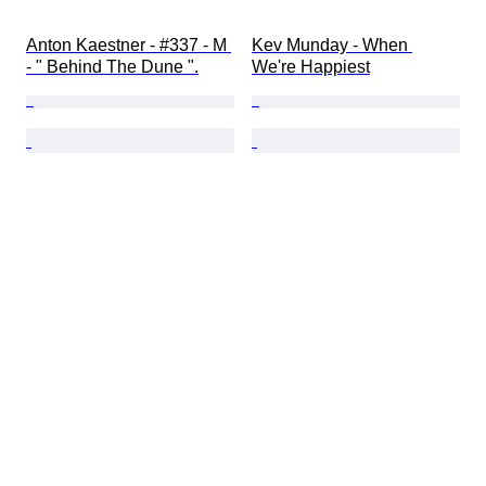
Anton Kaestner - #337 - M 
Kev Munday - When 
- " Behind The Dune ".
We're Happiest