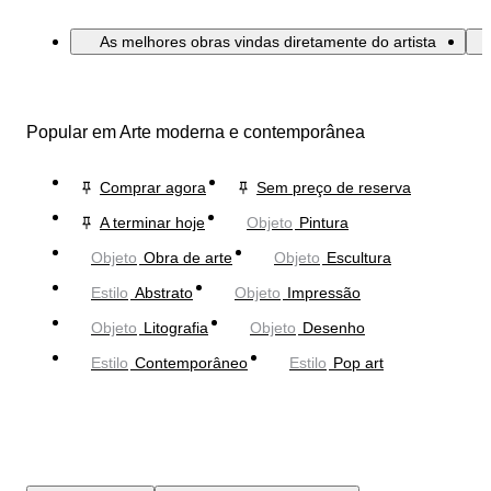
As melhores obras vindas diretamente do artista
Popular em Arte moderna e contemporânea
Comprar agora
Sem preço de reserva
A terminar hoje
Objeto
Pintura
Objeto
Obra de arte
Objeto
Escultura
Estilo
Abstrato
Objeto
Impressão
Objeto
Litografia
Objeto
Desenho
Estilo
Contemporâneo
Estilo
Pop art