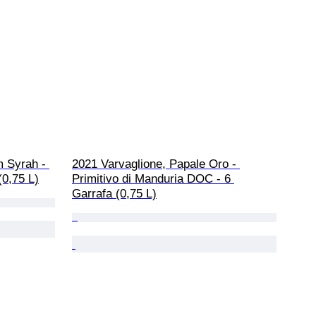
 Syrah - 
2021 Varvaglione, Papale Oro - 
(0,75 L)
Primitivo di Manduria DOC - 6 
Garrafa (0,75 L)