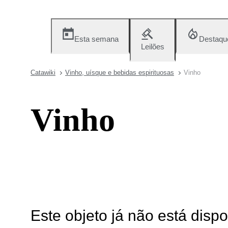
Esta semana
Destaqu
Leilões
Catawiki
Vinho, uísque e bebidas espirituosas
Vinho
Vinho
Este objeto já não está disp