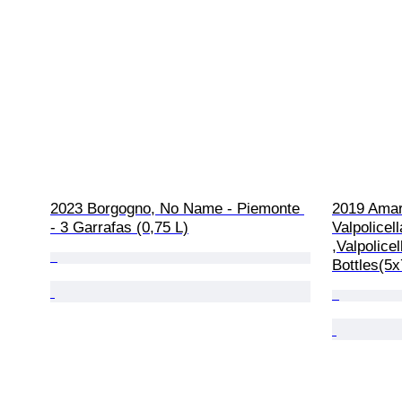
2023 Borgogno, No Name - Piemonte 
2019 Amar
- 3 Garrafas (0,75 L)
Valpolicel
,Valpolicel
Bottles(5x