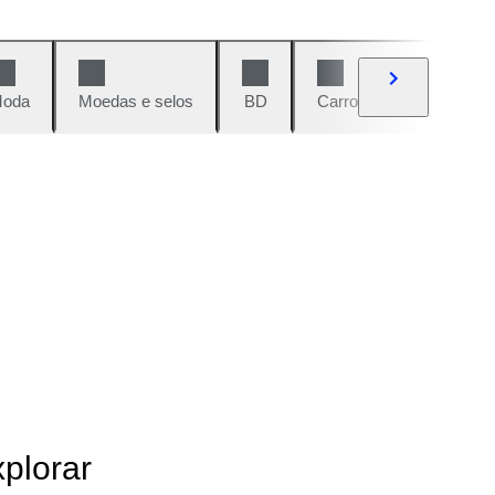
oda
Moedas e selos
BD
Carros e motos
Vi
xplorar