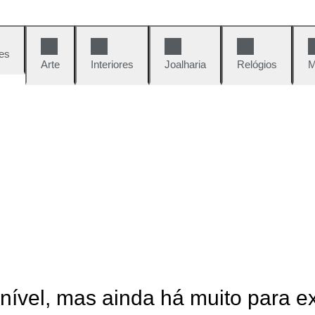
es
Arte
Interiores
Joalharia
Relógios
M
onível, mas ainda há muito para e