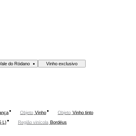
Vale do Ródano
Vinho exclusivo
ança
Objeto
Vinho
Objeto
Vinho tinto
5 L)
Região vinícola
Bordéus