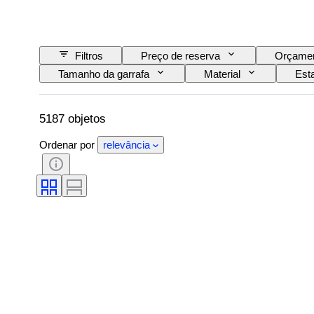
Filtros
Preço de reserva
Orçame
Tamanho da garrafa
Material
Est
Denominação/Classificação do Vinho
Nível 
5187 objetos
Ordenar por
relevância