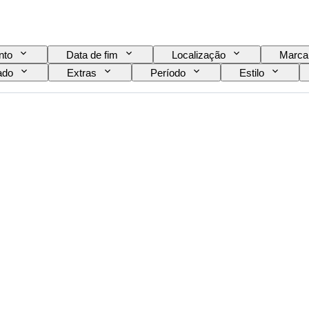
nto
Data de fim
Localização
Marca
ado
Extras
Período
Estilo
de enchimento do vinho
Classificação de vinhos