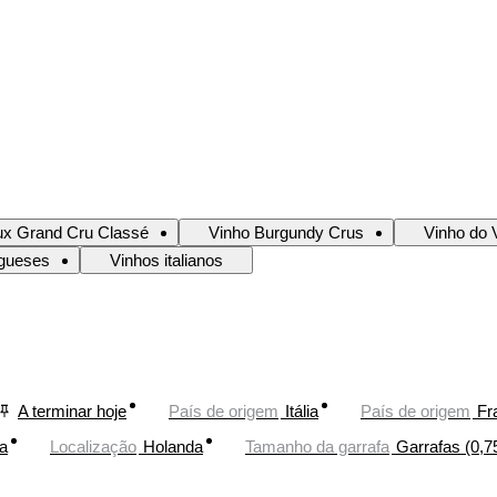
ux Grand Cru Classé
Vinho Burgundy Crus
Vinho do 
ugueses
Vinhos italianos
A terminar hoje
País de origem
Itália
País de origem
Fr
a
Localização
Holanda
Tamanho da garrafa
Garrafas (0,7