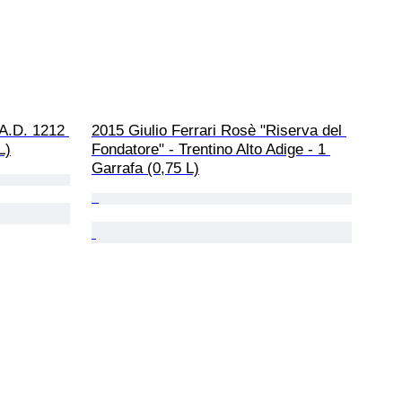
A.D. 1212 
2015 Giulio Ferrari Rosè "Riserva del 
L)
Fondatore" - Trentino Alto Adige - 1 
Garrafa (0,75 L)