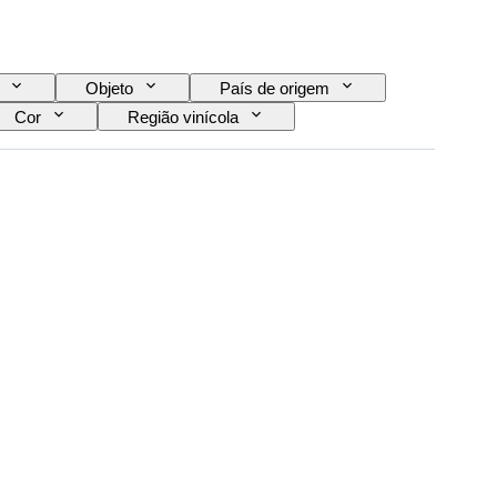
Objeto
País de origem
Cor
Região vinícola
Castas de uva
Era