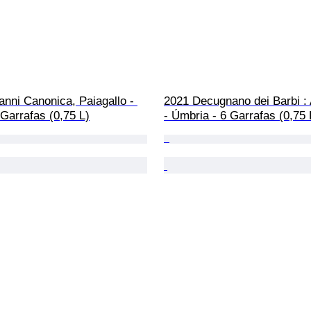
nni Canonica, Paiagallo - 
2021 Decugnano dei Barbi : 
 Garrafas (0,75 L)
- Úmbria - 6 Garrafas (0,75 