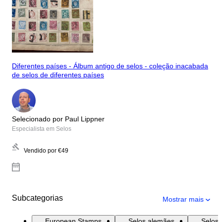
Diferentes países - Álbum antigo de selos - coleção inacabada
de selos de diferentes países
Selecionado por Paul Lippner
Especialista em Selos
Vendido por
€49
Subcategorias
Mostrar mais
European Stamps
Selos alemães
Selos 