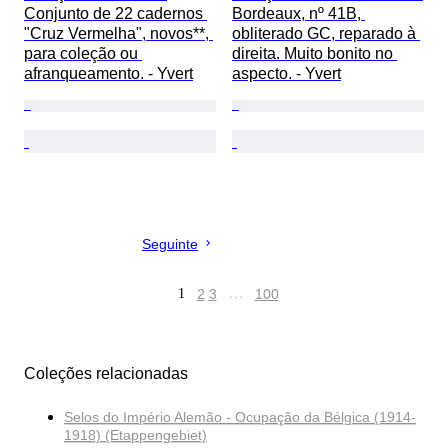
Conjunto de 22 cadernos 
Bordeaux, nº 41B, 
"Cruz Vermelha", novos**, 
obliterado GC, reparado à 
para coleção ou 
direita. Muito bonito no 
afranqueamento. - Yvert
aspecto. - Yvert
Seguinte
1
2
3
…
100
Coleções relacionadas
Selos do Império Alemão - Ocupação da Bélgica (1914-
1918) (Etappengebiet)