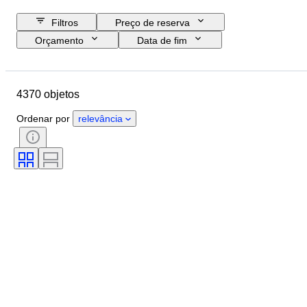
Filtros
Preço de reserva
Orçamento
Data de fim
Localização
Marca
Objeto
País de origem
Material
4370 objetos
Género
Estado
Período
Certificação
Tema
Estilo
Ordenar por
relevância
Técnica
Assinatura
Encadernação
Edição
Idioma
Cor
Vendido por
Artista
Atribuição
Era