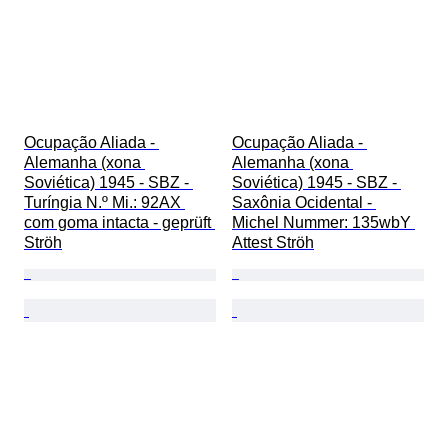
Ocupação Aliada - 
Ocupação Aliada - 
Alemanha (xona 
Alemanha (xona 
Soviética) 1945 - SBZ - 
Soviética) 1945 - SBZ - 
Turíngia N.º Mi.: 92AX 
Saxônia Ocidental - 
com goma intacta - geprüft 
Michel Nummer: 135wbY 
Ströh
Attest Ströh