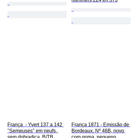
França  - Yvert 137 a 142 
França 1871 - Emissão de 
"Semeuses" em neufs, 
Bordeaux. Nº 46B, novo 
sem dobradiça. B/TB.
com goma, pequeno 