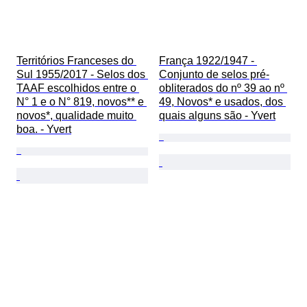
Territórios Franceses do 
França 1922/1947 - 
Sul 1955/2017 - Selos dos 
Conjunto de selos pré-
TAAF escolhidos entre o 
obliterados do nº 39 ao nº 
N° 1 e o N° 819, novos** e 
49, Novos* e usados, dos 
novos*, qualidade muito 
quais alguns são - Yvert
boa. - Yvert