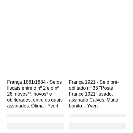
França 1861/1884 - Selos 
França 1921 - Selo pré-
fiscais entre o nº 2 e o nº 
oblitado nº 33 "Poste 
26, novos**, novos* e 
France 1921" usado, 
obliterados, entre os quais 
assinado Calves. Muito 
assinados. Ótima - Yvert
bonito. - Yvert