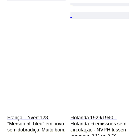
França  - Yvert 123 
Holanda 1929/1940 - 
"Merson 5fr bleu" em novo 
Holanda: 6 emissões sem 
sem dobradiça. Muito bom.
circulação - NVPH tussen 
nummers 224 en 373