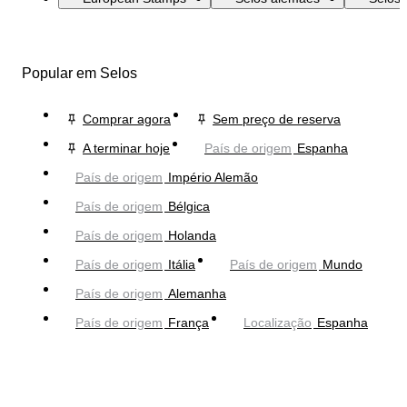
Popular em Selos
Comprar agora
Sem preço de reserva
A terminar hoje
País de origem
Espanha
País de origem
Império Alemão
País de origem
Bélgica
País de origem
Holanda
País de origem
Itália
País de origem
Mundo
País de origem
Alemanha
País de origem
França
Localização
Espanha