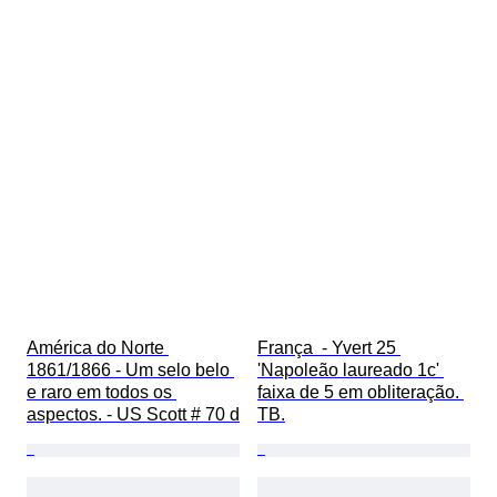
América do Norte 
França  - Yvert 25 
1861/1866 - Um selo belo 
'Napoleão laureado 1c' 
e raro em todos os 
faixa de 5 em obliteração. 
aspectos. - US Scott # 70 d
TB.