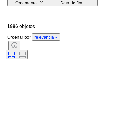
Orçamento
Data de fim
Localização
Marca
Tamanho do sapato
Objeto
1986 objetos
País de origem
Material
Género
Estado
Assinatura
Ordenar por
relevância
Cor
Era
Acessórios incluídos
Padrão
Modelo