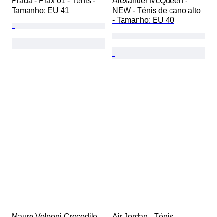
Prada - Prax 01 - Ténis - 
Alexander McQueen - 
Tamanho: EU 41
NEW - Ténis de cano alto 
- Tamanho: EU 40
Mauro Volponi-Crocodile - 
Air Jordan - Ténis - 