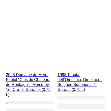
2023 Domaine du Meix 
1998 Tenuta 
Foulot "Clos du Chateau 
dell’Ornellaia, Ornellaia - 
de Montaigu" - Mercurey 
Bolgheri Superiore - 1 
1er Cru - 6 Garrafas (0,75 
Garrafa (0,75 L)
L)