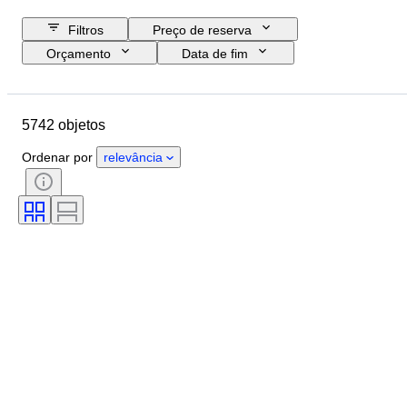
Filtros
Preço de reserva
Orçamento
Data de fim
Localização
Marca
Objeto
País de origem
Tamanho da garrafa
5742 objetos
Material
Estado
Extras
Período
Estilo
Cor
Ordenar por
relevância
Região vinícola
Denominação/Classificação do Vinho
Nível de enchimento do vinho
Classificação de vinhos
Castas de uva
Era