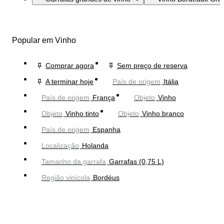
Popular em Vinho
Comprar agora
Sem preço de reserva
A terminar hoje
País de origem
Itália
País de origem
França
Objeto
Vinho
Objeto
Vinho tinto
Objeto
Vinho branco
País de origem
Espanha
Localização
Holanda
Tamanho da garrafa
Garrafas (0,75 L)
Região vinícola
Bordéus