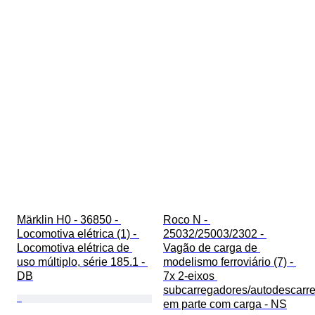
Märklin H0 - 36850 - 
Roco N - 
Locomotiva elétrica (1) - 
25032/25003/2302 - 
Locomotiva elétrica de 
Vagão de carga de 
uso múltiplo, série 185.1 - 
modelismo ferroviário (7) - 
DB
7x 2-eixos 
subcarregadores/autodescarre
em parte com carga - NS