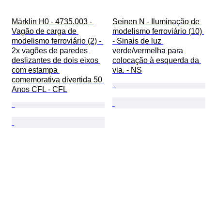
Märklin H0 - 4735.003 - 
Seinen N - Iluminação de 
Vagão de carga de 
modelismo ferroviário (10) 
modelismo ferroviário (2) - 
- Sinais de luz 
2x vagões de paredes 
verde/vermelha para 
deslizantes de dois eixos 
colocação à esquerda da 
com estampa 
via. - NS
comemorativa divertida 50 
Anos CFL - CFL