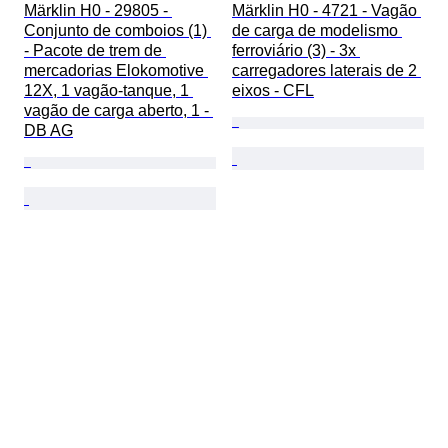
Märklin H0 - 29805 - 
Märklin H0 - 4721 - Vagão 
Conjunto de comboios (1) 
de carga de modelismo 
- Pacote de trem de 
ferroviário (3) - 3x 
mercadorias Elokomotive 
carregadores laterais de 2 
12X, 1 vagão-tanque, 1 
eixos - CFL
vagão de carga aberto, 1 - 
DB AG