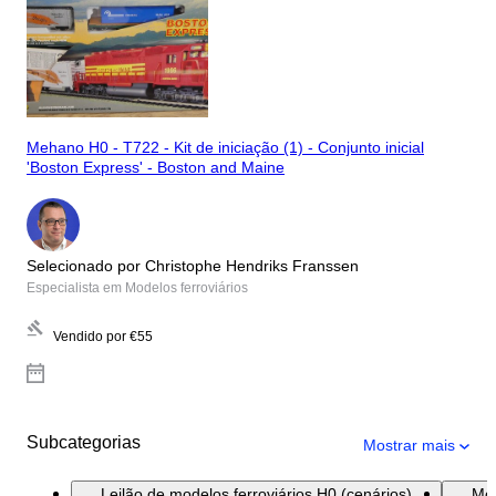
Mehano H0 - T722 - Kit de iniciação (1) - Conjunto inicial
'Boston Express' - Boston and Maine
Selecionado por Christophe Hendriks Franssen
Especialista em Modelos ferroviários
Vendido por
€55
Subcategorias
Mostrar mais
Leilão de modelos ferroviários H0 (cenários)
Mod