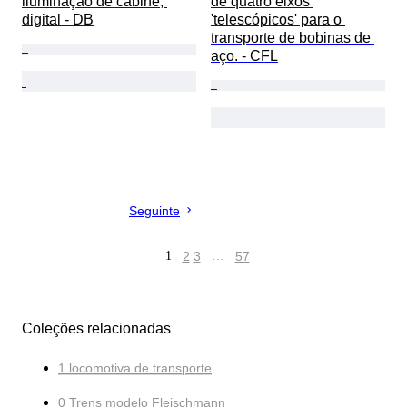
iluminação de cabine, 
de quatro eixos 
digital - DB
'telescópicos' para o 
transporte de bobinas de 
aço. - CFL
Seguinte
1
2
3
…
57
Coleções relacionadas
1 locomotiva de transporte
0 Trens modelo Fleischmann