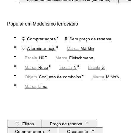
Popular em Modelismo ferroviário
Comprar agora
Sem preço de reserva
A terminar hoje
Marca
Märklin
Escala
H0
Marca
Fleischmann
Marca
Roco
Escala
N
Escala
Z
Objeto
Conjunto de comboios
Marca
Minitrix
Marca
Lima
Filtros
Preço de reserva
Comprar agora
Orçamento