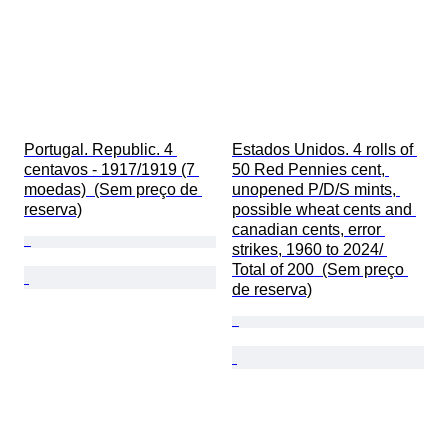
Portugal. Republic. 4 
Estados Unidos. 4 rolls of 
centavos - 1917/1919 (7 
50 Red Pennies cent, 
moedas)  (Sem preço de 
unopened P/D/S mints, 
reserva)
possible wheat cents and 
canadian cents, error 
strikes, 1960 to 2024/ 
Total of 200  (Sem preço 
de reserva)