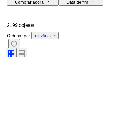
Comprar agora
Data de fim
Orçamento
Localização
Objeto
País de origem
2199 objetos
Material
Estado
Certificação
Tema
Moeda
Ordenar por
relevância
Era
Tipo de moeda
Governante/era