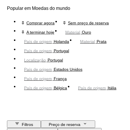
Popular em Moedas do mundo
Comprar agora
Sem preço de reserva
A terminar hoje
Material
Ouro
País de origem
Holanda
Material
Prata
País de origem
Portugal
Localização
Portugal
País de origem
Estados Unidos
País de origem
França
País de origem
Bélgica
País de origem
Itália
Filtros
Preço de reserva