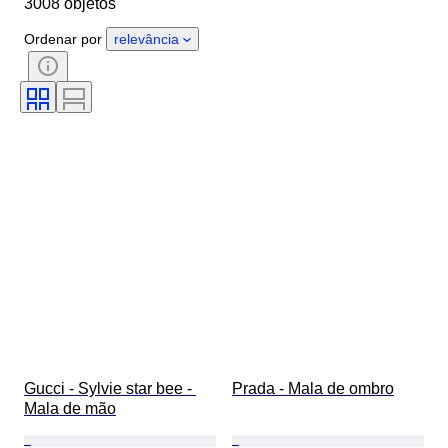
3008 objetos
Tamanho
Objeto
País de origem
Material
Ordenar por
relevância
Género
Estado
Certificação
Cor
Acessórios incluídos
Padrão
Tamanho no artigo
Era
Modelo
Tamanho do sapato
Gucci - Sylvie star bee - 
Prada - Mala de ombro
Mala de mão