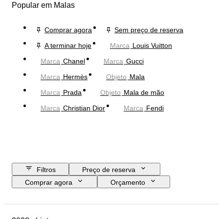
Popular em Malas
Comprar agora
Sem preço de reserva
A terminar hoje
Marca
Louis Vuitton
Marca
Chanel
Marca
Gucci
Marca
Hermès
Objeto
Mala
Marca
Prada
Objeto
Mala de mão
Marca
Christian Dior
Marca
Fendi
Filtros
Preço de reserva
Comprar agora
Orçamento
Data de fim
Localização
Dimensões
Marca