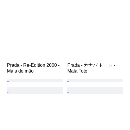
Prada - Re-Edition 2000 - 
Prada - カナパ トート - 
Mala de mão
Mala Tote