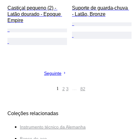
Castiçal pequeno (2) - 
Suporte de guarda-chuva 
Latão dourado - Epoque 
- Latão, Bronze
Empire
Seguinte
1
2
3
…
82
Coleções relacionadas
Instrumento técnico da Alemanha
Banco de aço