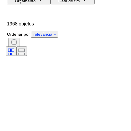
Orçamento
Data de fim
Localização
Tamanho
Dimensões
Marca
Objeto
1968 objetos
País de origem
Material
Género
Estado
Período
Ordenar por
relevância
Certificação
Tema
Estilo
Assinatura
Cor
Movimento do relógio
Reserva de energia
A tocar
Tipo de relógio
Era
Diâmetro da caixa
Original/Réplica
Criador
Proveniência