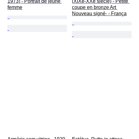
1973) - Portrait de jeune 
(XIXe-XXe siècle) - Petite 
femme
coupe en bronze Art 
Nouveau signé- - França