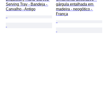
Serving Tray - Bandeja - 
gárgula entalhada em 
Carvalho - Antigo
madeira - neogótico - 
França