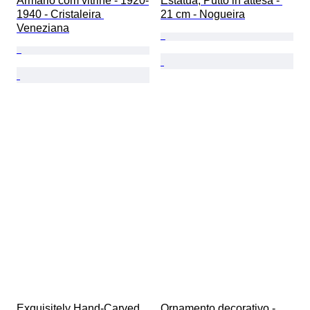
Armário com vitrine - 1920-
Estátua, Putto in attesa - 
1940 - Cristaleira 
21 cm - Nogueira
Veneziana
Exquisitely Hand-Carved 
Ornamento decorativo - 