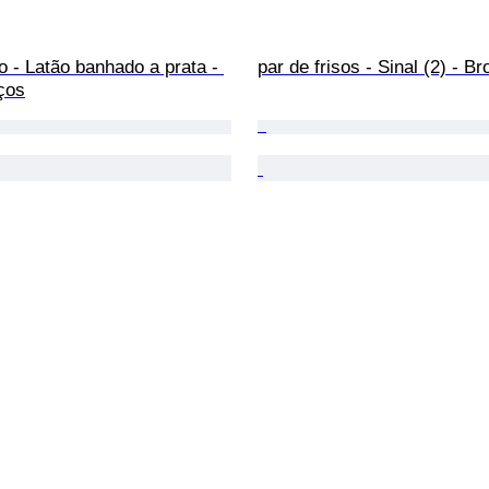
 - Latão banhado a prata - 
par de frisos - Sinal (2) - B
ços