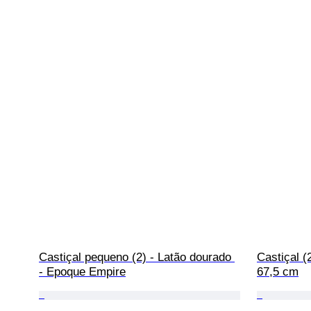
Castiçal pequeno (2) - Latão dourado 
Castiçal (
- Epoque Empire
67,5 cm