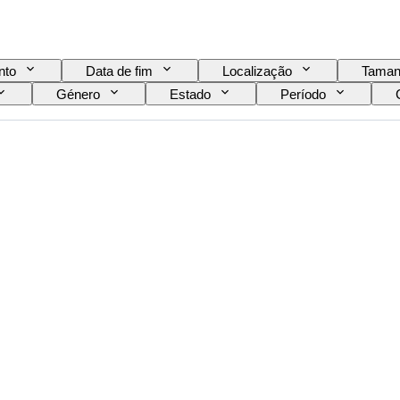
nto
Data de fim
Localização
Taman
Género
Estado
Período
ógio
Reserva de energia
A tocar
Ti
Criador
Proveniência