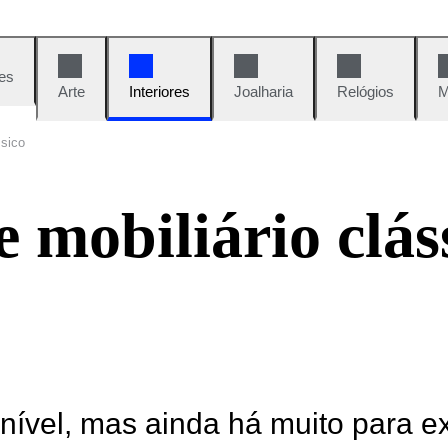
es
Arte
Interiores
Joalharia
Relógios
M
ssico
 mobiliário clás
onível, mas ainda há muito para e