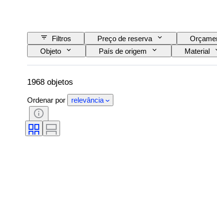
Filtros
Preço de reserva
Orçame
Objeto
País de origem
Material
Assinatura
Cor
Movimento do rel
Diâmetro da caixa
Original/Réplica
1968 objetos
Ordenar por
relevância