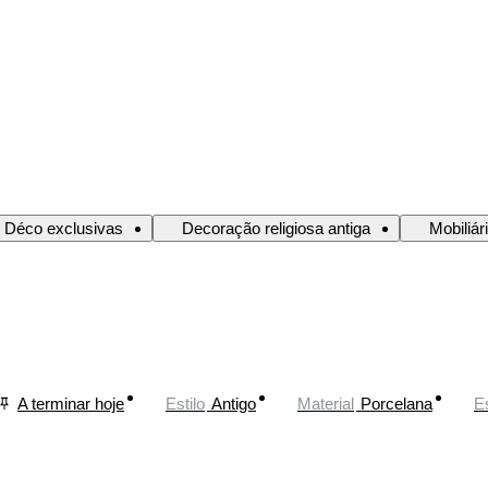
e Déco exclusivas
Decoração religiosa antiga
Mobiliár
A terminar hoje
Estilo
Antigo
Material
Porcelana
Es