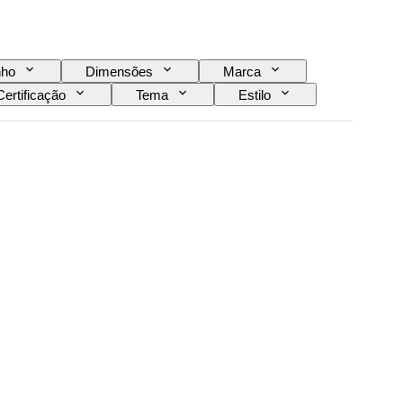
ho
Dimensões
Marca
Certificação
Tema
Estilo
po de relógio
Era