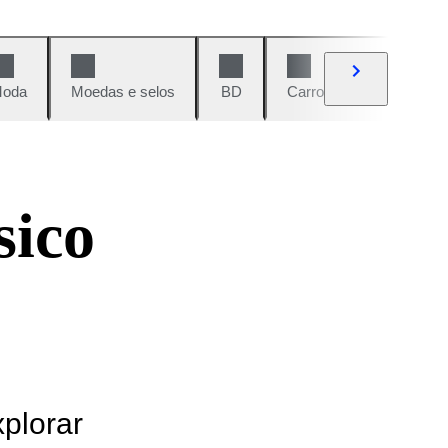
oda
Moedas e selos
BD
Carros e motos
Vi
sico
xplorar