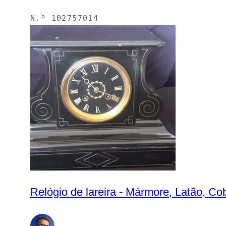
N.º
102757014
Relógio de lareira - Mármore, L