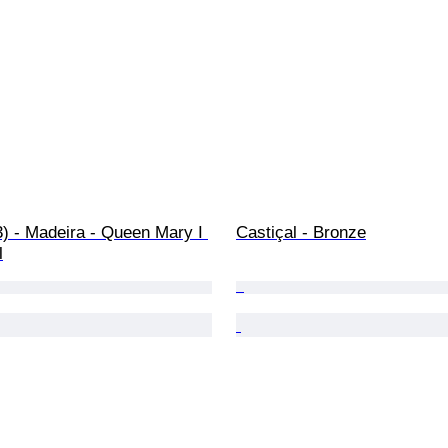
3) - Madeira - Queen Mary I 
Castiçal - Bronze
l