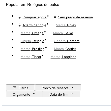
Popular em Relógios de pulso
Comprar agora
Sem preço de reserva
A terminar hoje
Marca
Rolex
Marca
Omega
Marca
Seiko
Objeto
Relógio
Género
Homem
Marca
Breitling
Marca
Cartier
Marca
Tissot
Marca
Longines
Filtros
Preço de reserva
Orçamento
Data de fim
Localização
Marca
Diâmetro da caixa