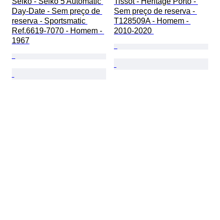
Seiko - Seiko 5 Automatic 
Tissot - Heritage Porto - 
Day-Date - Sem preço de 
Sem preço de reserva - 
reserva - Sportsmatic 
T128509A - Homem - 
Ref.6619-7070 - Homem - 
2010-2020 
1967