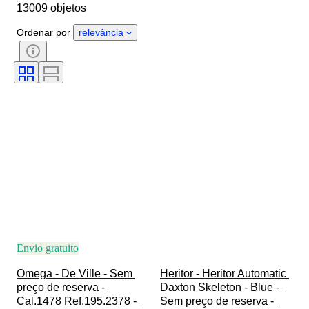
13009 objetos
Comprimento da bracelete do relógio
Objeto
País de origem
Ordenar por
relevância
Material
Género
Estado
Período
Certificação
Tema
Edição
Idioma
Cor
Movimento do relógio
Material da bracelete do relógio
Era
Reserva de energia
A tocar
Original/Réplica
Tipo de automobilia
Modelo
Envio gratuito
Omega - De Ville - Sem 
Heritor - Heritor Automatic 
preço de reserva - 
Daxton Skeleton - Blue - 
Cal.1478 Ref.195.2378 - 
Sem preço de reserva - 