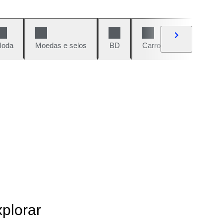
oda
Moedas e selos
BD
Carros e motos
Vi
xplorar