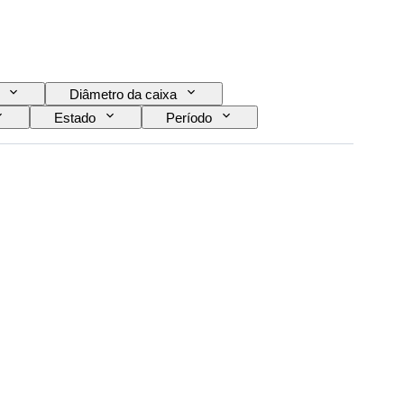
Diâmetro da caixa
Estado
Período
Material da bracelete do relógio
Era