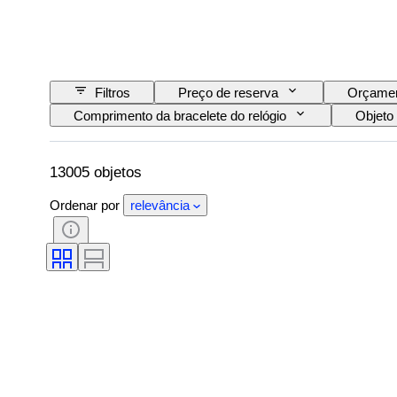
Filtros
Preço de reserva
Orçame
Comprimento da bracelete do relógio
Objeto
Certificação
Tema
Edição
Reserva de energia
A tocar
Origi
13005 objetos
Ordenar por
relevância