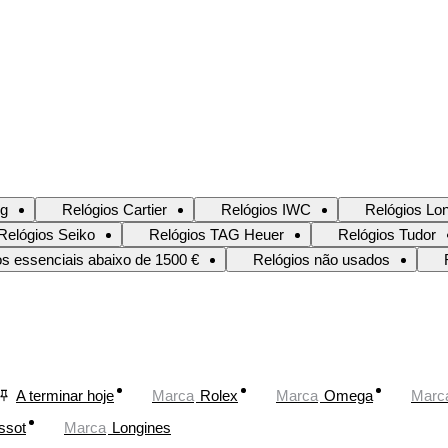
ng
Relógios Cartier
Relógios IWC
Relógios Lo
Relógios Seiko
Relógios TAG Heuer
Relógios Tudor
os essenciais abaixo de 1500 €
Relógios não usados
A terminar hoje
Marca
Rolex
Marca
Omega
Marc
ssot
Marca
Longines