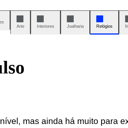
es
Arte
Interiores
Joalharia
Relógios
M
ulso
onível, mas ainda há muito para e