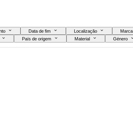
nto
Data de fim
Localização
Marca
País de origem
Material
Género
Idioma
Cor
Movimento do relógio
nal/Réplica
Tipo de automobilia
Modelo