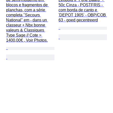
blocos e fragmentos de 
50c Cinza - POSTFRIS - 
planchas, com a série 
com borda de canto e 
completa "Secours 
'DEPOT 1905' - OBP/COB 
National" em - dans un 
63 - goed gecentreerd
classeur + Nbx bonne 
valeurs & Classiques 
Type Sage // Cote > 
1400,00€ , Voir Photos.