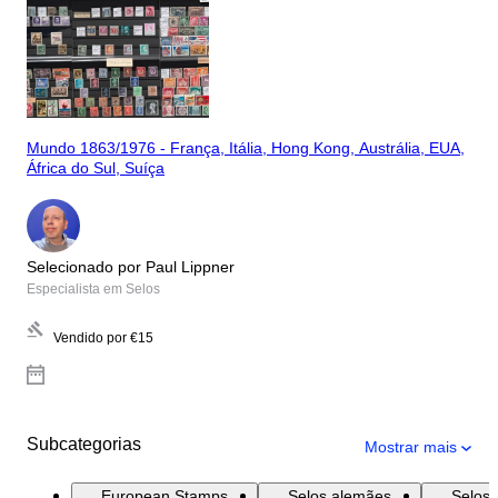
Mundo 1863/1976 - França, Itália, Hong Kong, Austrália, EUA,
África do Sul, Suíça
Selecionado por Paul Lippner
Especialista em Selos
Vendido por
€15
Subcategorias
Mostrar mais
European Stamps
Selos alemães
Selos 