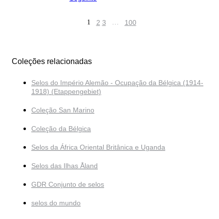
1
2
3
…
100
Coleções relacionadas
Selos do Império Alemão - Ocupação da Bélgica (1914-
1918) (Etappengebiet)
Coleção San Marino
Coleção da Bélgica
Selos da África Oriental Britânica e Uganda
Selos das Ilhas Åland
GDR Conjunto de selos
selos do mundo