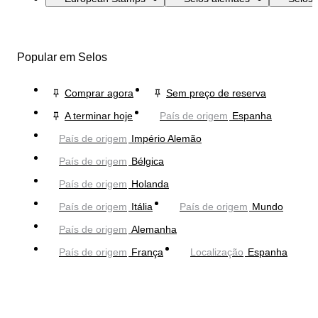
Popular em Selos
Comprar agora
Sem preço de reserva
A terminar hoje
País de origem
Espanha
País de origem
Império Alemão
País de origem
Bélgica
País de origem
Holanda
País de origem
Itália
País de origem
Mundo
País de origem
Alemanha
País de origem
França
Localização
Espanha