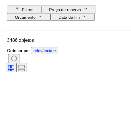
Filtros
Preço de reserva
Orçamento
Data de fim
Localização
Marca
Objeto
País de origem
Material
3486 objetos
Género
Estado
Período
Certificação
Tema
Estilo
Ordenar por
relevância
Técnica
Assinatura
Encadernação
Edição
Idioma
Cor
Vendido por
Artista
Atribuição
Era