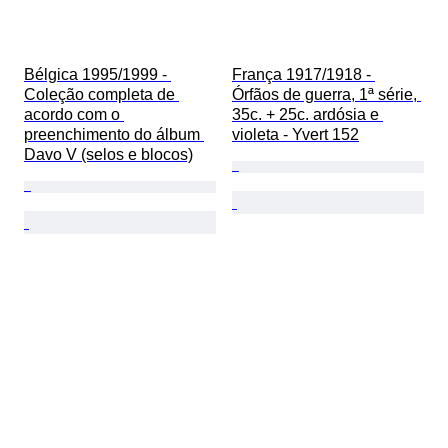
Bélgica 1995/1999 - 
França 1917/1918 - 
Coleção completa de 
Órfãos de guerra, 1ª série, 
acordo com o 
35c. + 25c. ardósia e 
preenchimento do álbum 
violeta - Yvert 152
Davo V (selos e blocos)