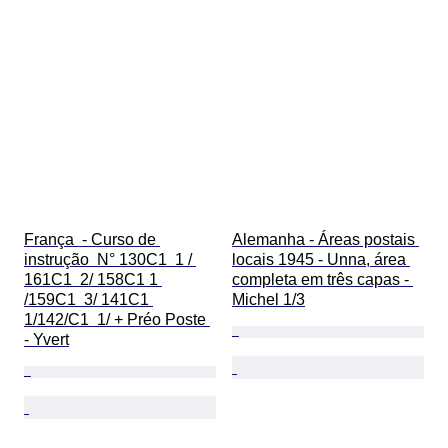
França  - Curso de 
Alemanha - Áreas postais 
instrução  N° 130C1  1 / 
locais 1945 - Unna, área 
161C1  2/ 158C1 1 
completa em três capas - 
/159C1  3/ 141C1 
Michel 1/3
1/142/C1  1/ + Préo Poste 
- Yvert