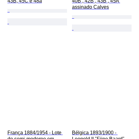
43B, 45C e 48a
40B , 42B , 43B , 45A 
assinado Calves
França 1884/1954 - Lote 
Bélgica 1893/1900 - 
de semi-moderno em 
Leopold II "Fijne Baard" - 