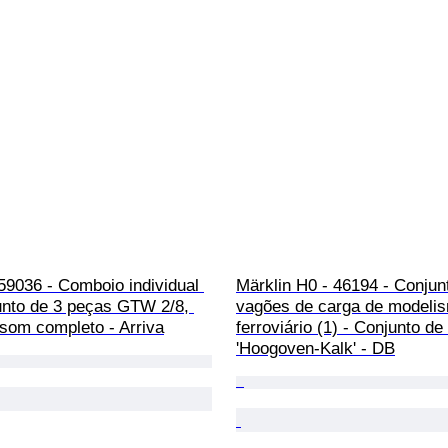
59036 - Comboio individual 
Märklin H0 - 46194 - Conjun
unto de 3 peças GTW 2/8, 
vagões de carga de modeli
om completo - Arriva
ferroviário (1) - Conjunto de
'Hoogoven-Kalk' - DB