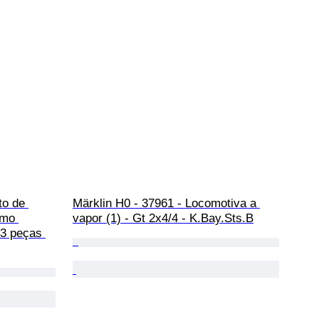
to de 
Märklin H0 - 37961 - Locomotiva a 
smo 
vapor (1) - Gt 2x4/4 - K.Bay.Sts.B
 3 peças 