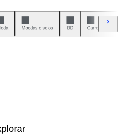
oda
Moedas e selos
BD
Carros e motos
Vi
xplorar