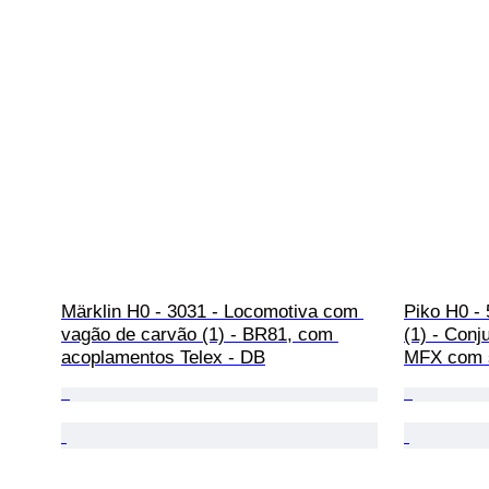
Märklin H0 - 3031 - Locomotiva com 
Piko H0 - 
vagão de carvão (1) - BR81, com 
(1) - Conj
acoplamentos Telex - DB
MFX com s