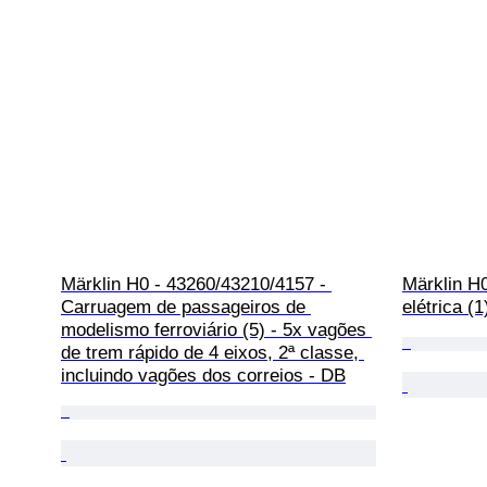
Märklin H0 - 43260/43210/4157 - 
Märklin H0
Carruagem de passageiros de 
elétrica (
modelismo ferroviário (5) - 5x vagões 
de trem rápido de 4 eixos, 2ª classe, 
incluindo vagões dos correios - DB