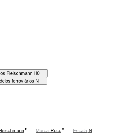
rios Fleischmann H0
elos ferroviários N
Fleischmann
Marca
Roco
Escala
N