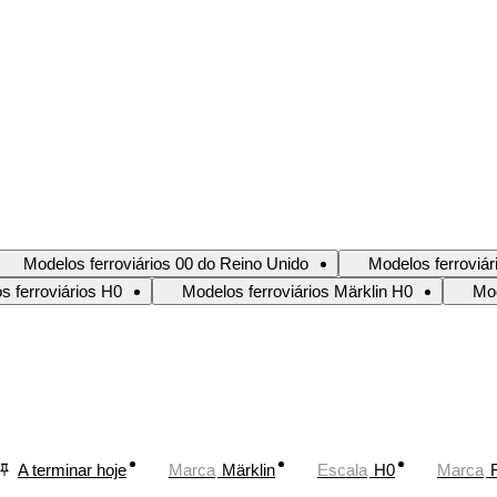
Modelos ferroviários 00 do Reino Unido
Modelos ferroviá
s ferroviários H0
Modelos ferroviários Märklin H0
Mod
A terminar hoje
Marca
Märklin
Escala
H0
Marca