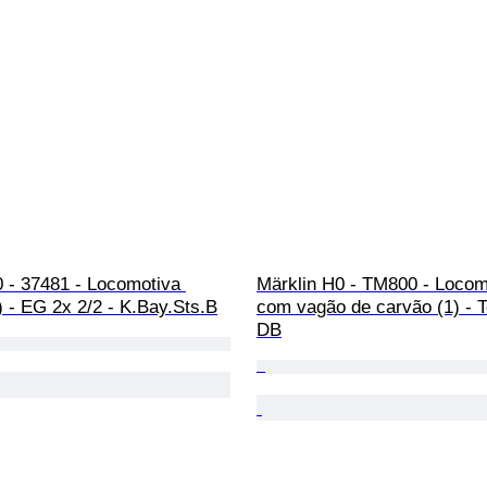
 - 37481 - Locomotiva 
Märklin H0 - TM800 - Locom
1) - EG 2x 2/2 - K.Bay.Sts.B
com vagão de carvão (1) - T
DB