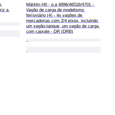
o 
Märklin H0 - o.a 4896/46516/4701 - 
riz a 
Vagão de carga de modelismo 
ferroviário (4) - 4x vagões de 
mercadorias com 2/4 eixos, incluindo 
um vagão-tanque, um vagão de carga 
com caixote - DR (DRB)