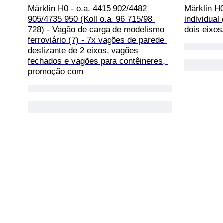
Märklin H0 - o.a. 4415 902/4482 
Märklin H
905/4735 950 (Koll o.a. 96 715/98 
individual
728) - Vagão de carga de modelismo 
dois eixo
ferroviário (7) - 7x vagões de parede 
deslizante de 2 eixos, vagões 
fechados e vagões para contêineres, 
promoção com