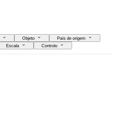
Objeto
País de origem
Escala
Controlo