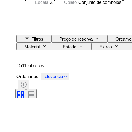
Escala
Z
Objeto
Conjunto de comboios
Filtros
Preço de reserva
Orçame
Material
Estado
Extras
Fonte de alimentação
Empresa ferroviária
1511 objetos
Ordenar por
relevância