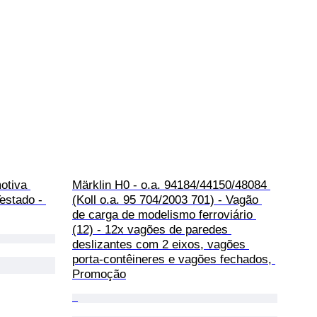
otiva 
Märklin H0 - o.a. 94184/44150/48084 
estado - 
(Koll o.a. 95 704/2003 701) - Vagão 
de carga de modelismo ferroviário 
(12) - 12x vagões de paredes 
deslizantes com 2 eixos, vagões 
porta-contêineres e vagões fechados, 
Promoção