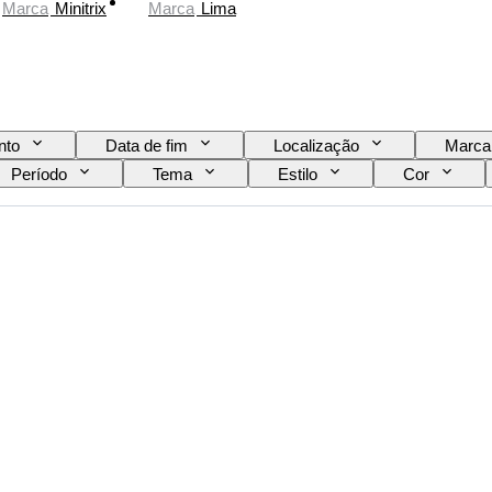
Marca
Minitrix
Marca
Lima
nto
Data de fim
Localização
Marca
Período
Tema
Estilo
Cor
Era
Original/Réplica