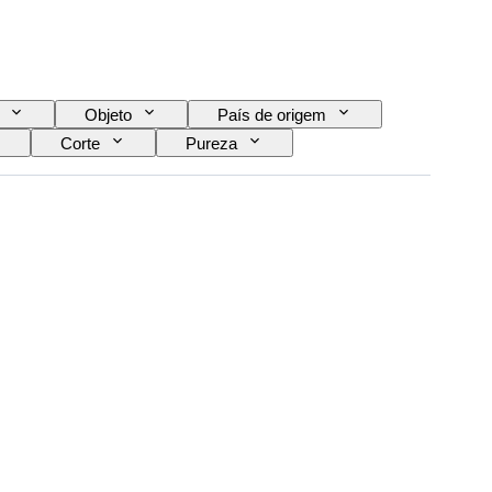
Objeto
País de origem
Corte
Pureza
Tratamento
Tipo de diamante