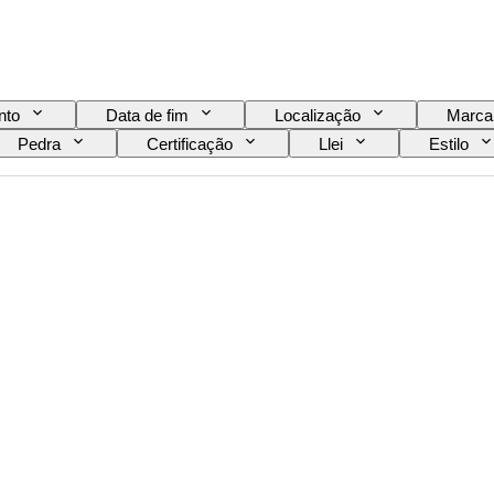
nto
Data de fim
Localização
Marca
Pedra
Certificação
Llei
Estilo
o no artigo
Transparência da pedra preciosa
da cor fantasia
Qualidade da superfície da pérola