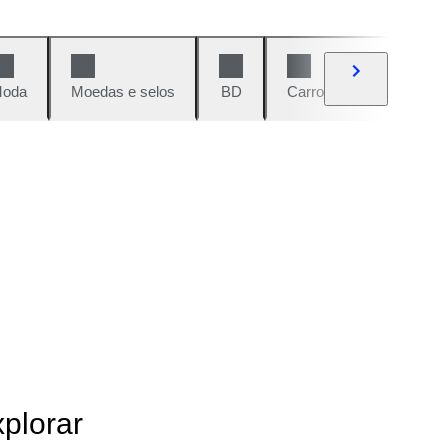
oda
Moedas e selos
BD
Carros e motos
Vi
xplorar