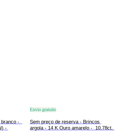
Envio gratuito
 branco -  
Sem preço de reserva - Brincos 
) - 
argola - 14 K Ouro amarelo -  10.78ct. 