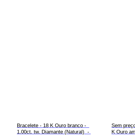
Bracelete - 18 K Ouro branco -  
Sem preço 
1.00ct. tw. Diamante (Natural)  - 
K Ouro am