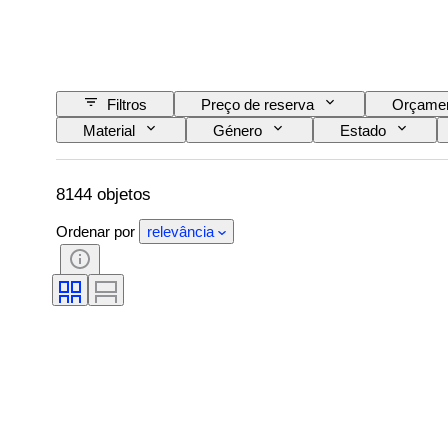
Filtros
Preço de reserva
Orçame
Material
Género
Estado
Gama de cores
Cor exata
Tamanh
Lustre da pérola
Era
Intensidade 
8144 objetos
Ordenar por
relevância