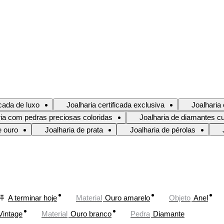
icada de luxo
Joalharia certificada exclusiva
Joalharia
ria com pedras preciosas coloridas
Joalharia de diamantes cu
e ouro
Joalharia de prata
Joalharia de pérolas
A terminar hoje
Material
Ouro amarelo
Objeto
Anel
Vintage
Material
Ouro branco
Pedra
Diamante