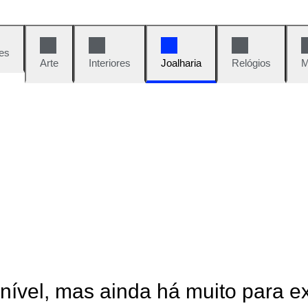
es
Arte
Interiores
Joalharia
Relógios
M
onível, mas ainda há muito para e