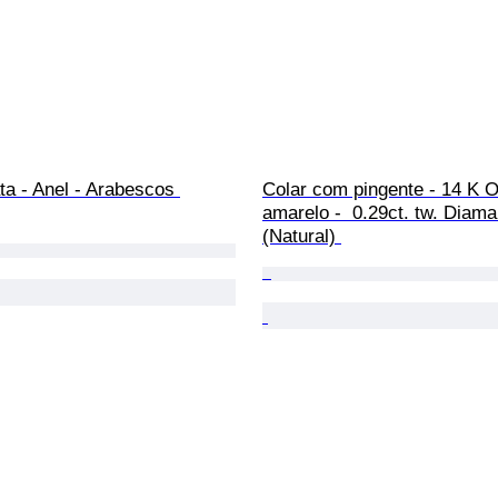
ata - Anel - Arabescos 
Colar com pingente - 14 K O
amarelo -  0.29ct. tw. Diama
(Natural) 