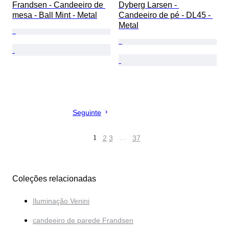
Frandsen - Candeeiro de 
Dyberg Larsen - 
mesa - Ball Mint - Metal
Candeeiro de pé - DL45 - 
Metal
Seguinte
1
2
3
…
37
Coleções relacionadas
Iluminação Venini
candeeiro de parede Frandsen