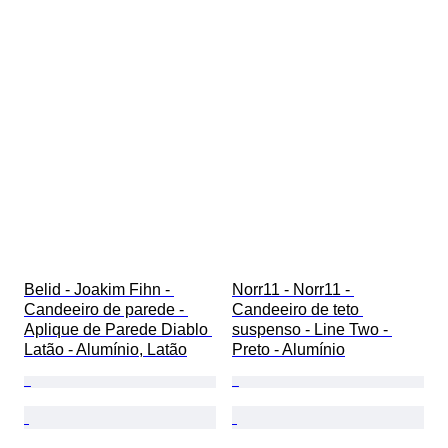
Belid - Joakim Fihn - 
Norr11 - Norr11 - 
Candeeiro de parede - 
Candeeiro de teto 
Aplique de Parede Diablo 
suspenso - Line Two - 
Latão - Alumínio, Latão
Preto - Alumínio