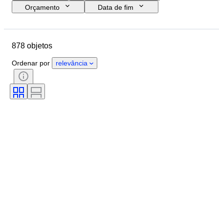
Orçamento
Data de fim
Tamanho
Localização
Dimensões
Marca
Objeto
878 objetos
País de origem
Material
Estado
Período
Estilo
Ordenar por
relevância
Assinatura
Cor
Vendido por
Candeeiro náutico
Era
Criador
Modelo