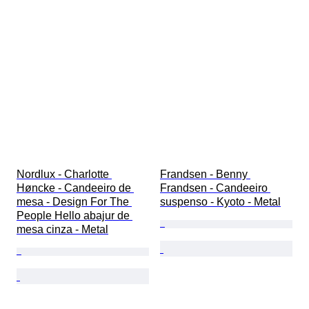
Nordlux - Charlotte 
Frandsen - Benny 
Høncke - Candeeiro de 
Frandsen - Candeeiro 
mesa - Design For The 
suspenso - Kyoto - Metal
People Hello abajur de 
mesa cinza - Metal