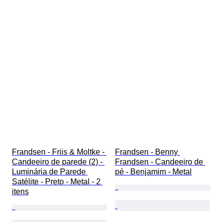
Frandsen - Friis & Moltke - 
Frandsen - Benny 
Candeeiro de parede (2) - 
Frandsen - Candeeiro de 
Luminária de Parede 
pé - Benjamim - Metal
Satélite - Preto - Metal - 2 
itens