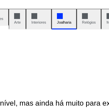
es
Arte
Interiores
Joalharia
Relógios
M
onível, mas ainda há muito para e