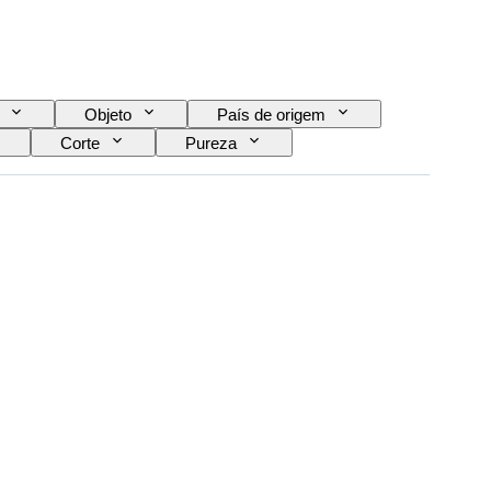
Objeto
País de origem
Corte
Pureza
Tratamento
Tipo de diamante