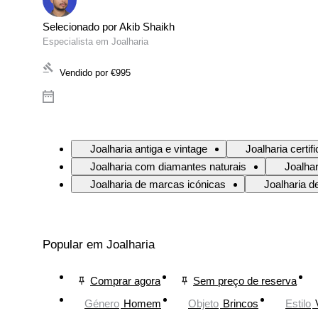
Selecionado por Akib Shaikh
Especialista em Joalharia
Vendido por
€995
Joalharia antiga e vintage
Joalharia certif
Joalharia com diamantes naturais
Joalha
Joalharia de marcas icónicas
Joalharia d
Popular em Joalharia
Comprar agora
Sem preço de reserva
Género
Homem
Objeto
Brincos
Estilo