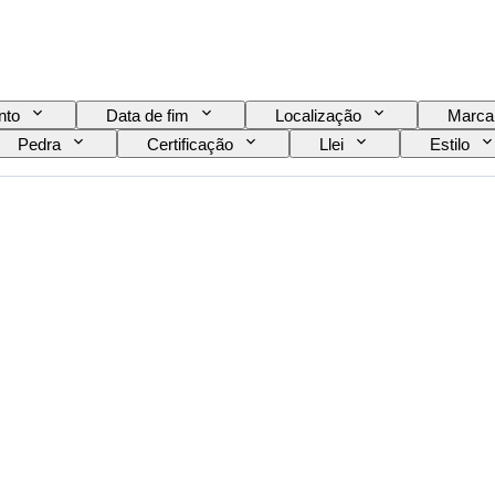
nto
Data de fim
Localização
Marca
Pedra
Certificação
Llei
Estilo
o no artigo
Transparência da pedra preciosa
da cor fantasia
Qualidade da superfície da pérola