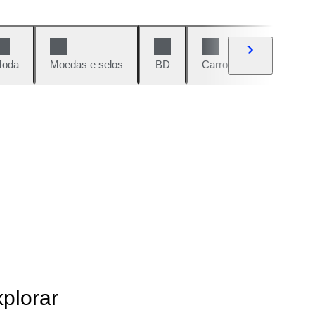
oda
Moedas e selos
BD
Carros e motos
Vi
xplorar