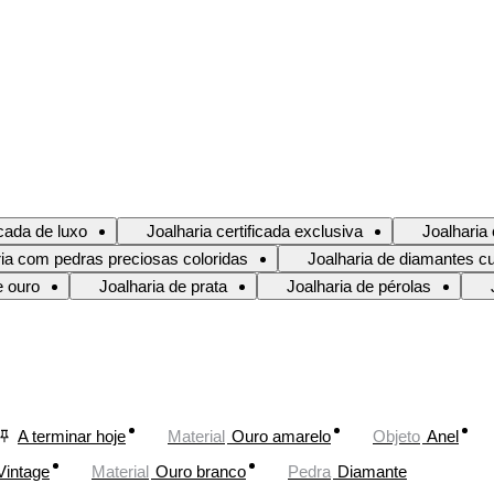
icada de luxo
Joalharia certificada exclusiva
Joalharia
ria com pedras preciosas coloridas
Joalharia de diamantes cu
e ouro
Joalharia de prata
Joalharia de pérolas
A terminar hoje
Material
Ouro amarelo
Objeto
Anel
Vintage
Material
Ouro branco
Pedra
Diamante