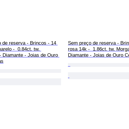
de reserva - Brincos - 14 
Sem preço de reserva - Brin
relo -  0.84ct. tw. 
rosa 14k -  1.86ct. tw. Morga
- Diamante - Joias de Ouro 
Diamante - Joias de Ouro Ce
as