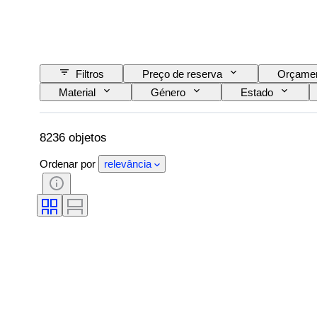
Filtros
Preço de reserva
Orçame
Material
Género
Estado
Gama de cores
Cor exata
Tamanh
Lustre da pérola
Era
Intensidade 
8236 objetos
Ordenar por
relevância