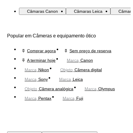
Câmaras Canon
Câmaras Leica
Câmara
Popular em Câmeras e equipamento ótico
Comprar agora
Sem preço de reserva
A terminar hoje
Marca
Canon
Marca
Nikon
Objeto
Câmera digital
Marca
Sony
Marca
Leica
Objeto
Câmera analógica
Marca
Olympus
Marca
Pentax
Marca
Fuji