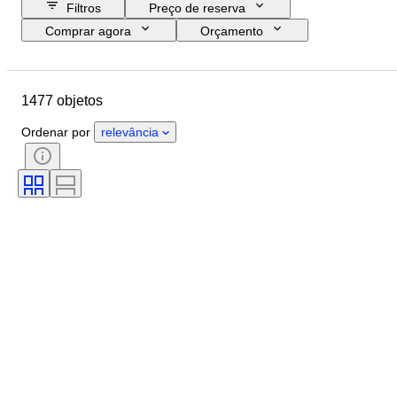
Filtros
Preço de reserva
Comprar agora
Orçamento
Data de fim
Localização
Marca
Objeto
1477 objetos
País de origem
Material
Estado
Período
Tema
Ordenar por
relevância
Estilo
Técnica
Encadernação
Edição
Montagem da lente
Tipo de gravador de vídeo
Tipo de câmara de vídeo
Tipo de telescópio
Tipo de microscópio
Vendido por
Tipo de binóculos
Era
Tipo de película
Testado e a funcionar.
Criador