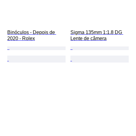
Binóculos - Depois de 
Sigma 135mm 1:1.8 DG 
2020 - Rolex
Lente de câmera