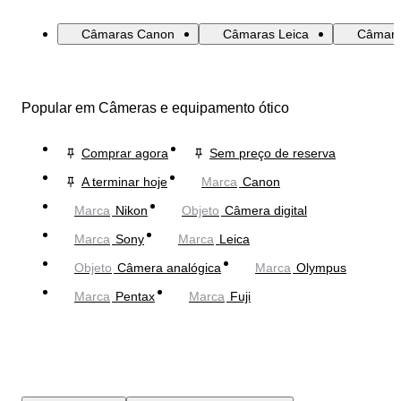
Câmaras Canon
Câmaras Leica
Câmara
Popular em Câmeras e equipamento ótico
Comprar agora
Sem preço de reserva
A terminar hoje
Marca
Canon
Marca
Nikon
Objeto
Câmera digital
Marca
Sony
Marca
Leica
Objeto
Câmera analógica
Marca
Olympus
Marca
Pentax
Marca
Fuji