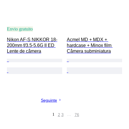
Envio gratuito
Nikon AF-S NIKKOR 18-
Acmel MD + MDX + 
200mm f/3.5-5.6G II ED 
hardcase + Minox film 
Lente de câmera
Câmera subminiatura
Seguinte
1
2
3
…
76