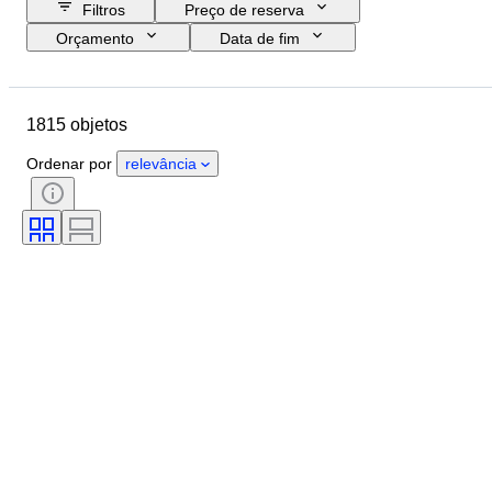
Filtros
Preço de reserva
Orçamento
Data de fim
Localização
Marca
Objeto
País de origem
Material
1815 objetos
Estado
Período
Tema
Estilo
Técnica
Edição
Ordenar por
relevância
Idioma
Cor
Montagem da lente
Tipo de microscópio
Tipo de gravador de vídeo
Tipo de binóculos
Tipo de telescópio
Tipo de câmara de vídeo
Tipo de película
Vendido por
Era
Testado e a funcionar.