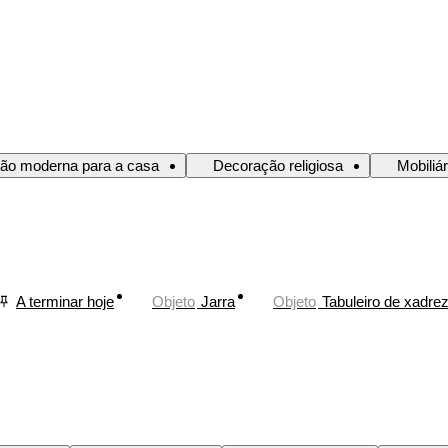
ão moderna para a casa
Decoração religiosa
Mobiliá
A terminar hoje
Objeto
Jarra
Objeto
Tabuleiro de xadre