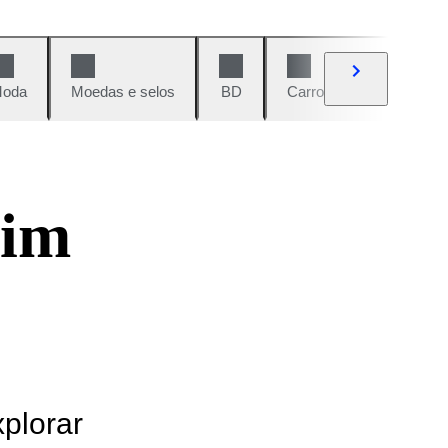
oda
Moedas e selos
BD
Carros e motos
Vi
dim
xplorar