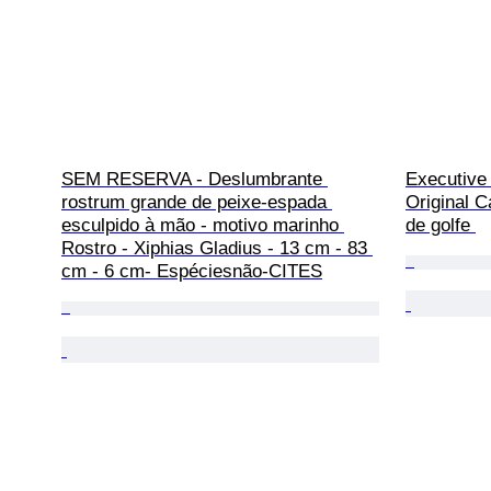
SEM RESERVA - Deslumbrante 
Executive 
rostrum grande de peixe-espada 
Original C
esculpido à mão - motivo marinho 
de golfe 
Rostro - Xiphias Gladius - 13 cm - 83 
cm - 6 cm- Espéciesnão-CITES