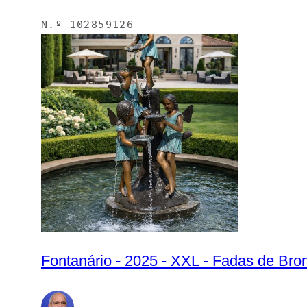
N.º
102859126
Fontanário - 2025 - XXL - Fadas de Bro