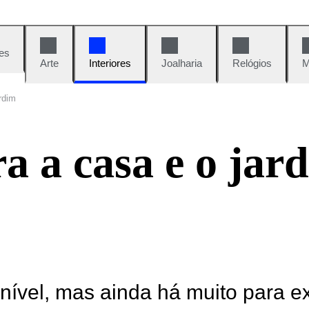
es
Arte
Interiores
Joalharia
Relógios
M
rdim
a a casa e o jar
onível, mas ainda há muito para e