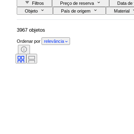
Filtros
Preço de reserva
Data de 
Objeto
País de origem
Material
Assinatura
Cor
Movimento do rel
Tratamento
Reserva de energia
A
3967 objetos
Ordenar por
relevância