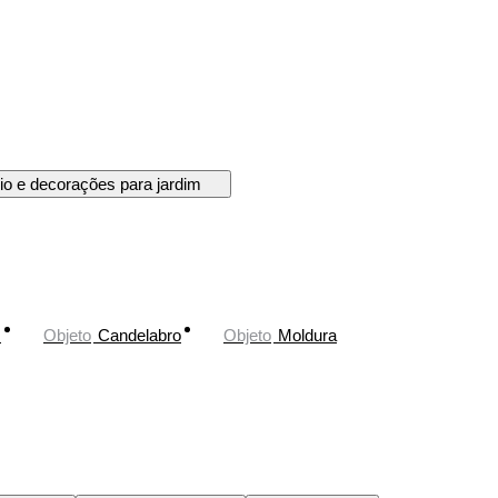
rio e decorações para jardim
z
Objeto
Candelabro
Objeto
Moldura