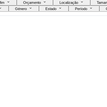
fim
Orçamento
Localização
Taman
Género
Estado
Período
ógio
Original/Réplica
Era
Estilo de
 tocar
Espécime