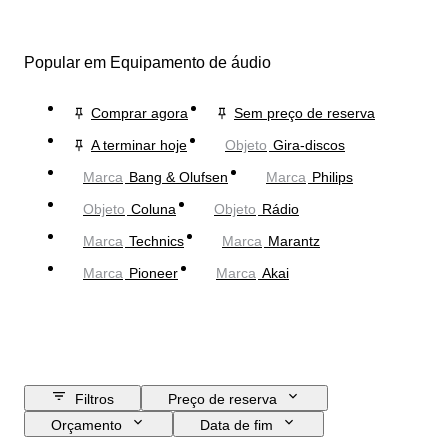
Popular em Equipamento de áudio
Comprar agora
Sem preço de reserva
A terminar hoje
Objeto
Gira-discos
Marca
Bang & Olufsen
Marca
Philips
Objeto
Coluna
Objeto
Rádio
Marca
Technics
Marca
Marantz
Marca
Pioneer
Marca
Akai
Filtros
Preço de reserva
Orçamento
Data de fim