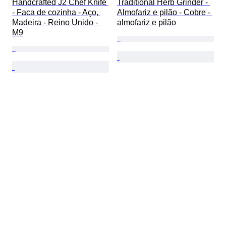
Handcrafted J2 Chef Knife 
Traditional Herb Grinder - 
- Faca de cozinha - Aço, 
Almofariz e pilão - Cobre - 
Madeira - Reino Unido - 
almofariz e pilão
M9