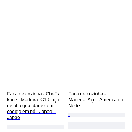
Faca de cozinha - Chef's 
Faca de cozinha - 
knife - Madeira, G10, aço 
Madeira, Aço - América do 
de alta qualidade com 
Norte
código em pó - Japão - 
Japão