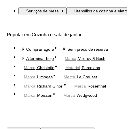
Serviços de mesa
Utensílios de cozinha e eletr
Popular em Cozinha e sala de jantar
Comprar agora
Sem preço de reserva
A terminar hoje
Marca
Villeroy & Boch
Marca
Christofle
Material
Porcelana
Marca
Limoges
Marca
Le Creuset
Marca
Richard Ginori
Marca
Rosenthal
Marca
Meissen
Marca
Wedgwood