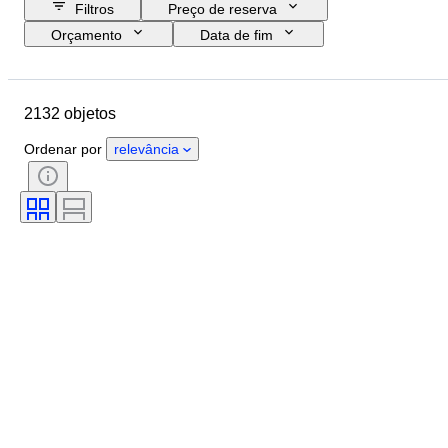
Filtros
Preço de reserva
Orçamento
Data de fim
Localização
Marca
Objeto
País de origem
Material
2132 objetos
Estado
Período
Estilo
Assinatura
Cor
Tamanho
Ordenar por
relevância
Era
Tipo de faca de cozinha
Decoração
Artista
Original/Réplica
Vendido por
Criador
Modelo