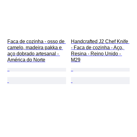
Faca de cozinha - osso de 
Handcrafted J2 Chef Knife 
camelo, madeira pakka e 
- Faca de cozinha - Aço, 
aço dobrado artesanal - 
Resina - Reino Unido - 
América do Norte
M29