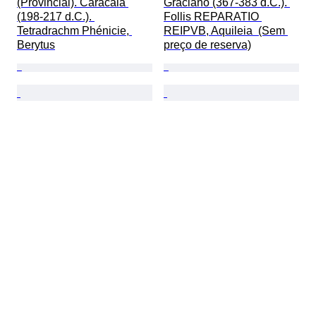
(Provincial). Caracala 
Graciano (367-383 d.C.). 
(198-217 d.C.). 
Follis REPARATIO 
Tetradrachm Phénicie, 
REIPVB, Aquileia  (Sem 
Berytus
preço de reserva)