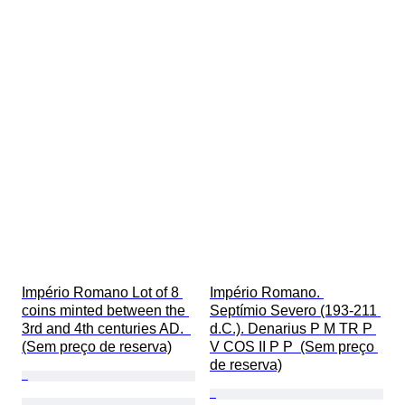
Império Romano Lot of 8 
Império Romano. 
coins minted between the 
Septímio Severo (193-211 
3rd and 4th centuries AD.  
d.C.). Denarius P M TR P 
(Sem preço de reserva)
V COS II P P  (Sem preço 
de reserva)