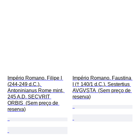
Império Romano. Filipe I 
Império Romano. Faustina 
(244-249 d.C.). 
I († 140/1 d.C.). Sestertius 
Antoninianus Rome mint, 
AVGVSTA  (Sem preço de 
245 A.D. SECVRIT 
reserva)
ORBIS  (Sem preço de 
reserva)