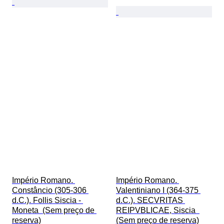
Império Romano. 
Império Romano. 
Constâncio (305-306 
Valentiniano I (364-375 
d.C.). Follis Siscia - 
d.C.). SECVRITAS 
Moneta  (Sem preço de 
REIPVBLICAE, Siscia  
reserva)
(Sem preço de reserva)