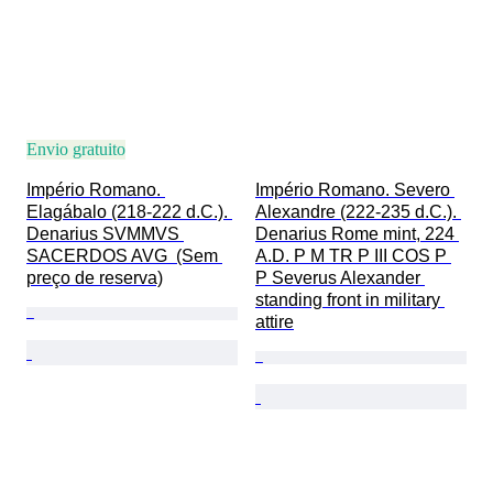
Envio gratuito
Império Romano. 
Império Romano. Severo 
Elagábalo (218-222 d.C.). 
Alexandre (222-235 d.C.). 
Denarius SVMMVS 
Denarius Rome mint, 224 
SACERDOS AVG  (Sem 
A.D. P M TR P III COS P 
preço de reserva)
P Severus Alexander 
standing front in military 
attire