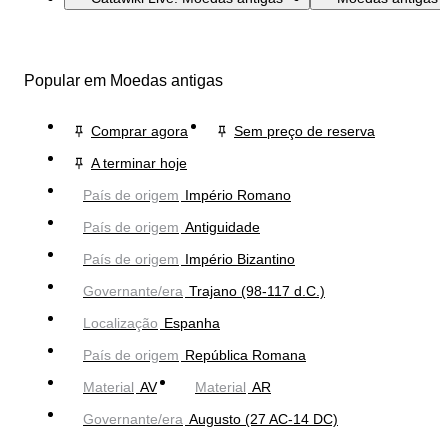
Popular em Moedas antigas
Comprar agora
Sem preço de reserva
A terminar hoje
País de origem
Império Romano
País de origem
Antiguidade
País de origem
Império Bizantino
Governante/era
Trajano (98-117 d.C.)
Localização
Espanha
País de origem
República Romana
Material
AV
Material
AR
Governante/era
Augusto (27 AC-14 DC)