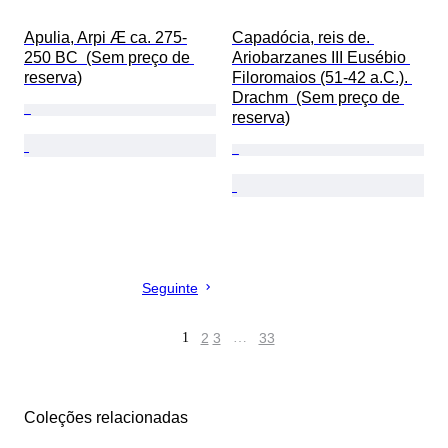
Apulia, Arpi Æ ca. 275-
Capadócia, reis de. 
250 BC  (Sem preço de 
Ariobarzanes III Eusébio 
reserva)
Filoromaios (51-42 a.C.). 
Drachm  (Sem preço de 
reserva)
Seguinte
1
2
3
…
33
Coleções relacionadas