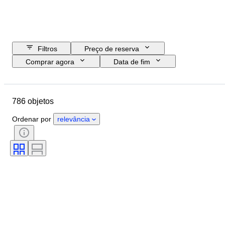
Filtros
Preço de reserva
Comprar agora
Data de fim
Orçamento
Localização
Objeto
País de origem
786 objetos
Material
Estado
Tema
Moeda
Era
Governante/era
Ordenar por
relevância