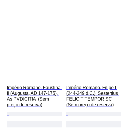
Império Romano. Faustina 
Império Romano. Filipe I 
II (Augusta, AD 147-175). 
(244-249 d.C.). Sestertius 
As PVDICITIA  (Sem 
FELICIT TEMPOR SC  
preço de reserva)
(Sem preço de reserva)