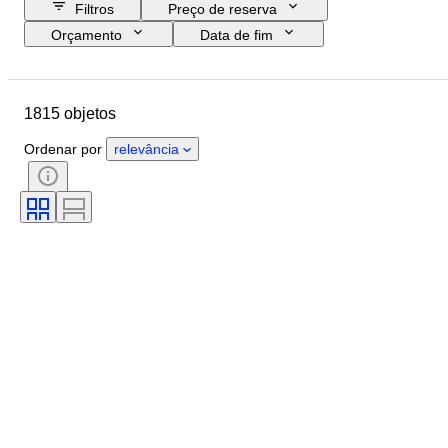
Filtros
Preço de reserva
Orçamento
Data de fim
Localização
Marca
Objeto
País de origem
Material
1815 objetos
Estado
Período
Tema
Estilo
Técnica
Edição
Ordenar por
relevância
Idioma
Cor
Montagem da lente
Tipo de microscópio
Tipo de gravador de vídeo
Tipo de binóculos
Tipo de telescópio
Tipo de câmara de vídeo
Tipo de película
Vendido por
Era
Testado e a funcionar.