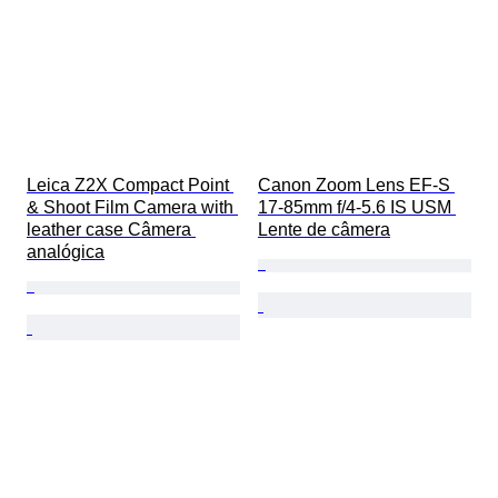
Leica Z2X Compact Point 
Canon Zoom Lens EF-S 
& Shoot Film Camera with 
17-85mm f/4-5.6 IS USM 
leather case Câmera 
Lente de câmera
analógica