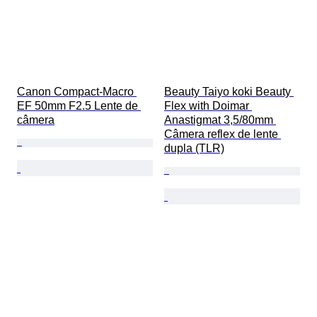
Canon Compact-Macro 
Beauty Taiyo koki Beauty 
EF 50mm F2.5 Lente de 
Flex with Doimar 
câmera
Anastigmat 3,5/80mm 
Câmera reflex de lente 
dupla (TLR)