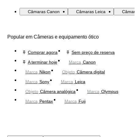
Câmaras Canon
Câmaras Leica
Câmara
Popular em Câmeras e equipamento ótico
Comprar agora
Sem preço de reserva
A terminar hoje
Marca
Canon
Marca
Nikon
Objeto
Câmera digital
Marca
Sony
Marca
Leica
Objeto
Câmera analógica
Marca
Olympus
Marca
Pentax
Marca
Fuji