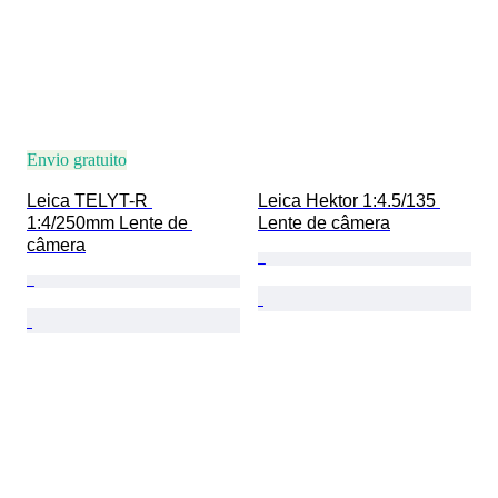
Envio gratuito
Leica TELYT-R 
Leica Hektor 1:4.5/135 
1:4/250mm Lente de 
Lente de câmera
câmera