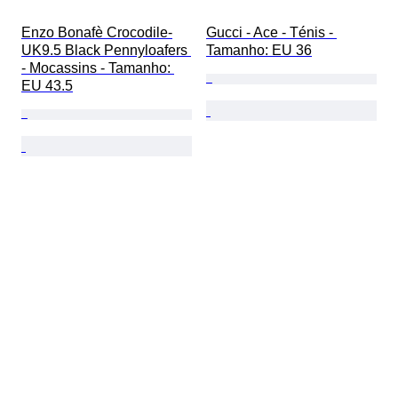
Enzo Bonafè Crocodile-
Gucci - Ace - Ténis - 
UK9.5 Black Pennyloafers 
Tamanho: EU 36
- Mocassins - Tamanho: 
EU 43.5