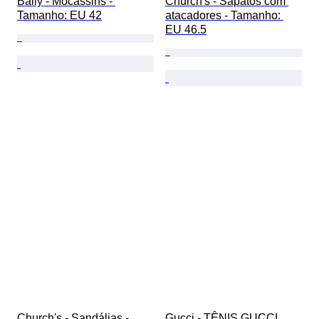
Bally - Mocassins - 
Church's - Sapatos com 
Tamanho: EU 42
atacadores - Tamanho: 
EU 46.5
Church's - Sandálias - 
Gucci - TÊNIS GUCCI 