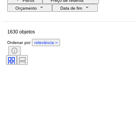
Filtros
Preço de reserva
Orçamento
Data de fim
Localização
Marca
Tamanho do sapato
Objeto
1630 objetos
País de origem
Material
Género
Estado
Assinatura
Ordenar por
relevância
Cor
Era
Acessórios incluídos
Padrão
Modelo