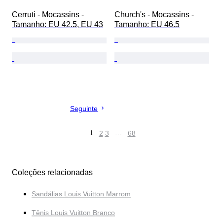
Cerruti - Mocassins - 
Church's - Mocassins - 
Tamanho: EU 42.5, EU 43
Tamanho: EU 46.5
Seguinte
1
2
3
…
68
Coleções relacionadas
Sandálias Louis Vuitton Marrom
Tênis Louis Vuitton Branco