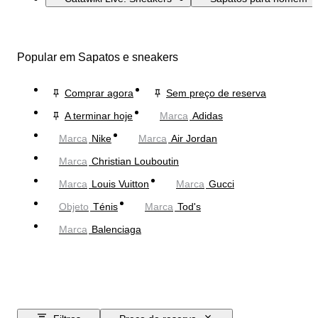
Popular em Sapatos e sneakers
Comprar agora
Sem preço de reserva
A terminar hoje
Marca
Adidas
Marca
Nike
Marca
Air Jordan
Marca
Christian Louboutin
Marca
Louis Vuitton
Marca
Gucci
Objeto
Ténis
Marca
Tod's
Marca
Balenciaga