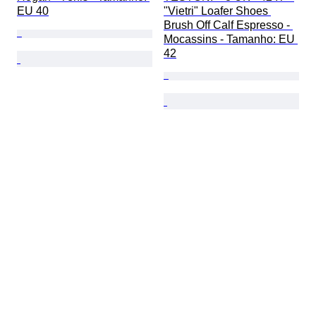
EU 40
"Vietri" Loafer Shoes 
Brush Off Calf Espresso - 
Mocassins - Tamanho: EU 
42