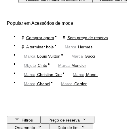
Popular em Acessórios de moda
Comprar agora
Sem preço de reserva
A terminar hoje
Marca
Hermès
Marca
Louis Vuitton
Marca
Gucci
Objeto
Cinto
Marca
Moncler
Marca
Christian Dior
Marca
Monet
Marca
Chanel
Marca
Cartier
Filtros
Preço de reserva
Orçamento
Data de fim