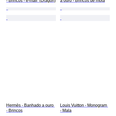
- Brincos - e-mail  (Dragon)
a ouro - Brincos de mola
Hermès - Banhado a ouro 
Louis Vuitton - Monogram 
- Brincos
- Mala