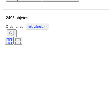
Localização
Dimensões
Marca
Objeto
2493 objetos
País de origem
Material
Género
Estado
Período
Ordenar por
relevância
Pedra
Certificação
Llei
Estilo
Cor
Tamanho
Corte
Tamanho no artigo
Padrão
Acessórios incluídos
Tipo de diamante
Size
Era
Criador
Modelo