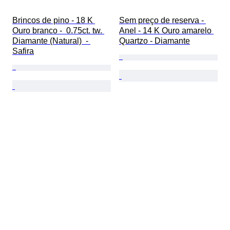
Brincos de pino - 18 K 
Sem preço de reserva - 
Ouro branco -  0.75ct. tw. 
Anel - 14 K Ouro amarelo 
Diamante (Natural)  - 
Quartzo - Diamante
Safira