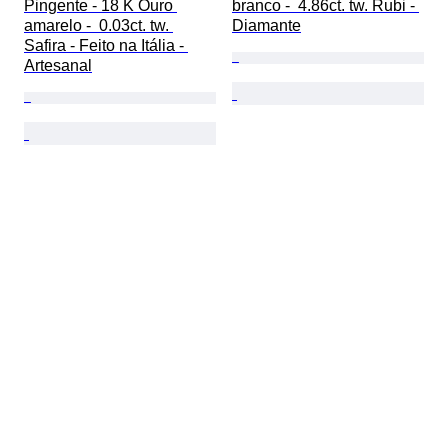
Pingente - 18 K Ouro 
branco -  4.86ct. tw. Rubi - 
amarelo -  0.03ct. tw. 
Diamante
Safira - Feito na Itália - 
Artesanal