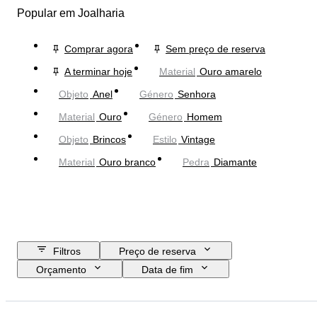
Popular em Joalharia
Comprar agora
Sem preço de reserva
A terminar hoje
Material
Ouro amarelo
Objeto
Anel
Género
Senhora
Material
Ouro
Género
Homem
Objeto
Brincos
Estilo
Vintage
Material
Ouro branco
Pedra
Diamante
Filtros
Preço de reserva
Orçamento
Data de fim
Localização
Marca
Objeto
País de origem
Material