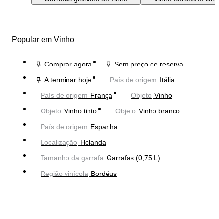
Popular em Vinho
Comprar agora
Sem preço de reserva
A terminar hoje
País de origem
Itália
País de origem
França
Objeto
Vinho
Objeto
Vinho tinto
Objeto
Vinho branco
País de origem
Espanha
Localização
Holanda
Tamanho da garrafa
Garrafas (0,75 L)
Região vinícola
Bordéus