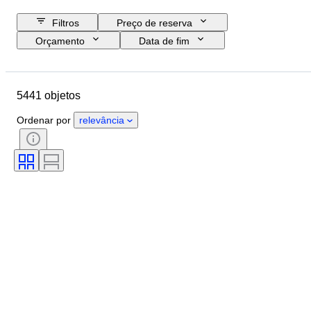
Filtros
Preço de reserva
Orçamento
Data de fim
Localização
Marca
Objeto
País de origem
Tamanho da garrafa
5441 objetos
Material
Estado
Extras
Período
Estilo
Cor
Ordenar por
relevância
Região vinícola
Denominação/Classificação do Vinho
Nível de enchimento do vinho
Classificação de vinhos
Castas de uva
Era