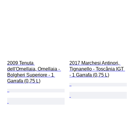
2009 Tenuta 
2017 Marchesi Antinori, 
dell'Ornellaia, Ornellaia - 
Tignanello - Toscânia IGT 
Bolgheri Superiore - 1 
- 1 Garrafa (0,75 L)
Garrafa (0,75 L)