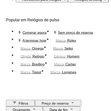
Popular em Relógios de pulso
Comprar agora
Sem preço de reserva
A terminar hoje
Marca
Rolex
Marca
Omega
Marca
Seiko
Objeto
Relógio
Género
Homem
Marca
Breitling
Marca
Cartier
Marca
Tissot
Marca
Longines
Filtros
Preço de reserva
Orçamento
Data de fim