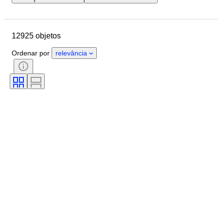
Localização
Marca
Diâmetro da caixa
12925 objetos
Comprimento da bracelete do relógio
Objeto
País de origem
Ordenar por
relevância
Material
Género
Estado
Período
Certificação
Tema
Edição
Idioma
Cor
Movimento do relógio
Material da bracelete do relógio
Era
Reserva de energia
A tocar
Original/Réplica
Tipo de automobilia
Modelo