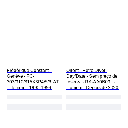
Frédérique Constant - 
Orient - Retro Diver 
Genève - FC-
Day/Date - Sem preço de 
303/310/315X3P4/5/6  AT 
reserva - RA-AA0B03L - 
- Homem - 1990-1999 
Homem - Depois de 2020 