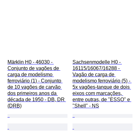
Märklin H0 - 46030 - 
Sachsenmodelle H0 - 
Conjunto de vagões de 
16115/16067/16288 - 
carga de modelismo 
Vagão de carga de 
ferroviário (1) - Conjunto 
modelismo ferroviário (5) - 
de 10 vagões de carvão 
5x vagões-tanque de dois 
dos primeiros anos da 
eixos com marcações, 
década de 1950 - DB, DR 
entre outras, de "ESSO" e 
(DRB)
"Shell" - NS