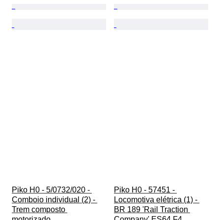
Piko H0 - 5/0732/020 - 
Piko H0 - 57451 - 
Comboio individual (2) - 
Locomotiva elétrica (1) - 
Trem composto 
BR 189 'Rail Traction 
motorizado 
Company' ES64 F4