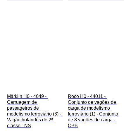
Märklin H0 - 4049 - 
Roco H0 - 44011 - 
Carruagem de 
Conjunto de vagões de 
passageiros de 
carga de modelismo 
modelismo ferroviário (3) - 
ferroviário (1) - Conjunto 
Vagão holandês de 2ª 
de 8 vagões de carga - 
classe - NS
ÖBB