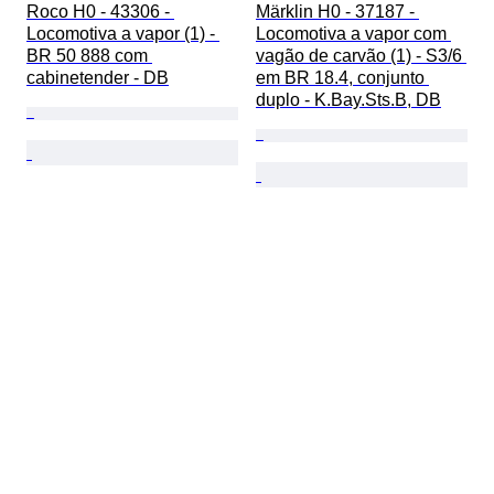
Roco H0 - 43306 - 
Märklin H0 - 37187 - 
Locomotiva a vapor (1) - 
Locomotiva a vapor com 
BR 50 888 com 
vagão de carvão (1) - S3/6 
cabinetender - DB
em BR 18.4, conjunto 
duplo - K.Bay.Sts.B, DB