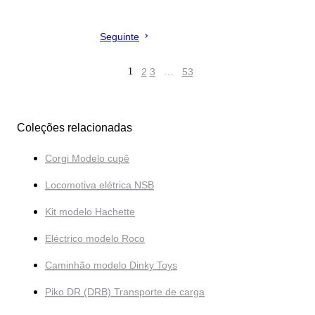
Seguinte
1
2
3
…
53
Coleções relacionadas
Corgi Modelo cupê
Locomotiva elétrica NSB
Kit modelo Hachette
Eléctrico modelo Roco
Caminhão modelo Dinky Toys
Piko DR (DRB) Transporte de carga