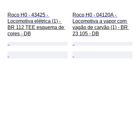
Roco H0 - 43425 - 
Roco H0 - 04120A - 
Locomotiva elétrica (1) - 
Locomotiva a vapor com 
BR 112 TEE esquema de 
vagão de carvão (1) - BR 
cores - DB
23 105 - DB