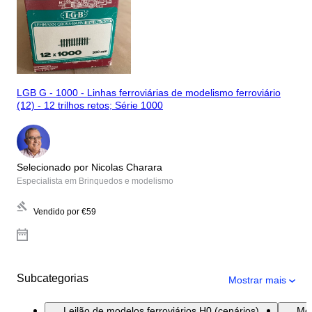
LGB G - 1000 - Linhas ferroviárias de modelismo ferroviário
(12) - 12 trilhos retos; Série 1000
Selecionado por Nicolas Charara
Especialista em Brinquedos e modelismo
Vendido por
€59
Subcategorias
Mostrar mais
Leilão de modelos ferroviários H0 (cenários)
Mod