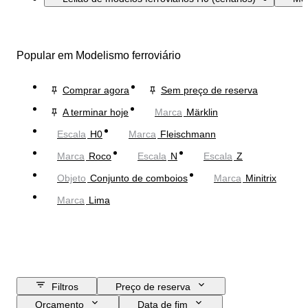
Popular em Modelismo ferroviário
Comprar agora
Sem preço de reserva
A terminar hoje
Marca
Märklin
Escala
H0
Marca
Fleischmann
Marca
Roco
Escala
N
Escala
Z
Objeto
Conjunto de comboios
Marca
Minitrix
Marca
Lima
Filtros
Preço de reserva
Orçamento
Data de fim