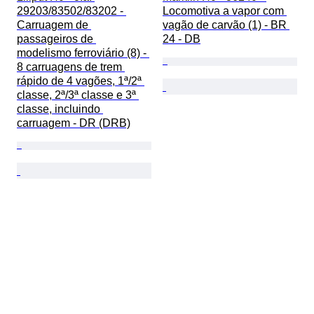
29203/83502/83202 - 
Locomotiva a vapor com 
Carruagem de 
vagão de carvão (1) - BR 
passageiros de 
24 - DB
modelismo ferroviário (8) - 
8 carruagens de trem 
rápido de 4 vagões, 1ª/2ª 
classe, 2ª/3ª classe e 3ª 
classe, incluindo 
carruagem - DR (DRB)