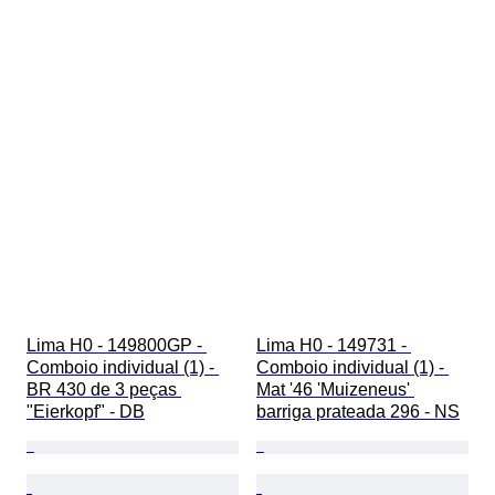
Lima H0 - 149800GP - 
Lima H0 - 149731 - 
Comboio individual (1) - 
Comboio individual (1) - 
BR 430 de 3 peças 
Mat '46 'Muizeneus' 
"Eierkopf" - DB
barriga prateada 296 - NS