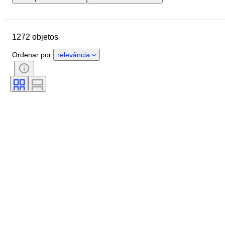
Localização
Marca
Objeto
País de origem
Material
1272 objetos
Estado
Extras
Período
Cor
Escala
Controlo
Ordenar por
relevância
Fonte de alimentação
Empresa ferroviária
Era