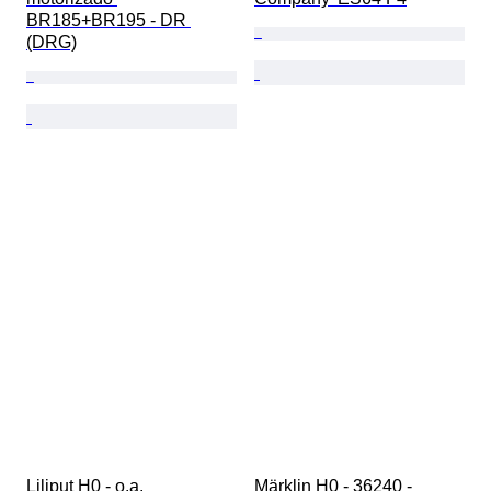
BR185+BR195 - DR 
(DRG)
Liliput H0 - o.a. 
Märklin H0 - 36240 - 