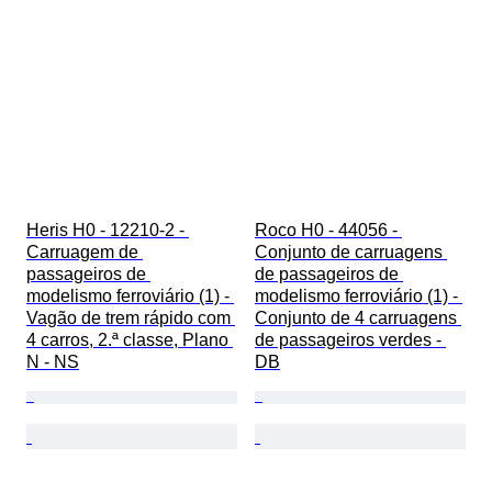
Heris H0 - 12210-2 - 
Roco H0 - 44056 - 
Carruagem de 
Conjunto de carruagens 
passageiros de 
de passageiros de 
modelismo ferroviário (1) - 
modelismo ferroviário (1) - 
Vagão de trem rápido com 
Conjunto de 4 carruagens 
4 carros, 2.ª classe, Plano 
de passageiros verdes - 
N - NS
DB