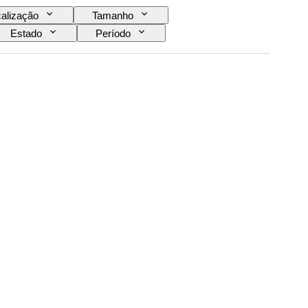
alização
Tamanho
Estado
Período
Artista
Decoração