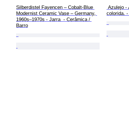
Silberdistel Fayencen – Cobalt-Blue 
 Azulejo - Azulejo com uma galinha 
Modernist Ceramic Vase – Germany, 
colorida. 
1960s–1970s - Jarra  - Cerâmica / 
Barro