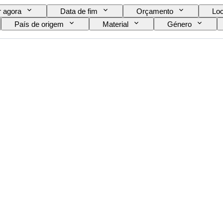
 agora
Data de fim
Orçamento
Loc
País de origem
Material
Género
Estilo
Assinatura
Edição
Cor
Criador
Modelo