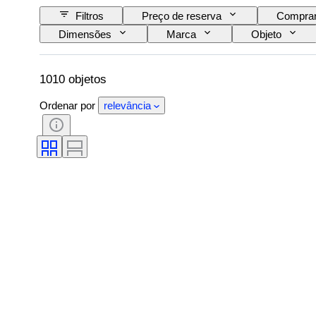
Filtros
Preço de reserva
Comprar
Dimensões
Marca
Objeto
Certificação
Llei
Tema
Vendido por
Original/Réplica
Era
1010 objetos
Ordenar por
relevância