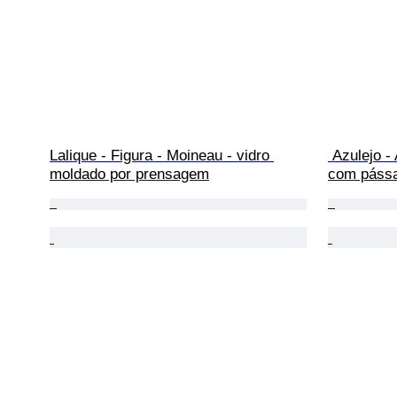
Lalique - Figura - Moineau - vidro 
 Azulejo - Azulejo antigo de Gouda 
moldado por prensagem
com pássa