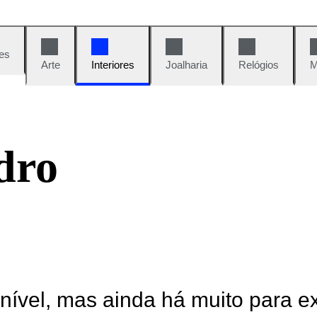
es
Arte
Interiores
Joalharia
Relógios
M
dro
onível, mas ainda há muito para e