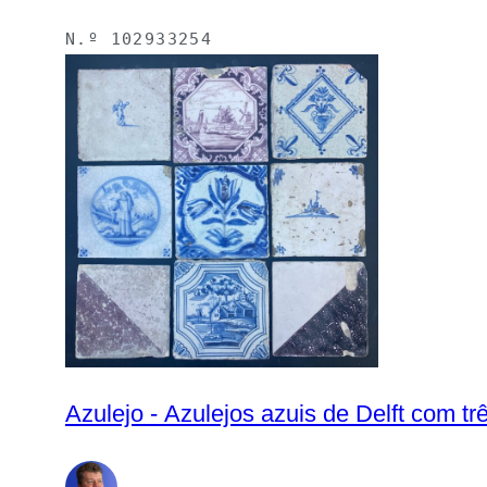
N.º
102933254
Azulejo - Azulejos azuis de Delft com tr