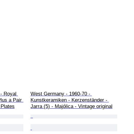
- Royal 
West Germany - 1960-70 - 
lus a Pair 
Kunstkeramiken - Kerzenständer - 
 Plates
Jarra (5) - Majólica - Vintage original