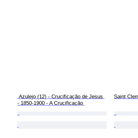
 Azulejo (12) - Crucificação de Jesus 
Saint Clem
- 1850-1900 - A Crucificação 