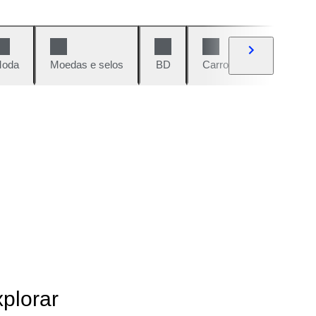
oda
Moedas e selos
BD
Carros e motos
Vi
xplorar