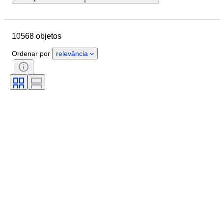
Localização
Marca
Diâmetro da caixa
10568 objetos
Comprimento da bracelete do relógio
Objeto
País de origem
Ordenar por
relevância
Material
Género
Estado
Período
Certificação
Tema
Edição
Idioma
Cor
Movimento do relógio
Material da bracelete do relógio
Era
Reserva de energia
A tocar
Original/Réplica
Tipo de automobilia
Modelo