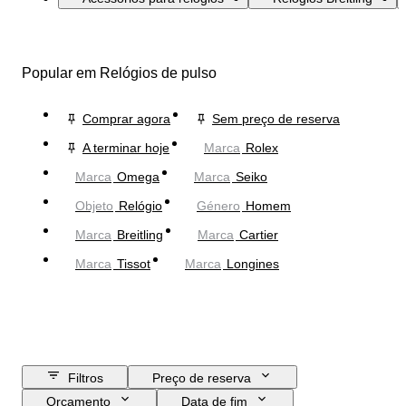
Popular em Relógios de pulso
Comprar agora
Sem preço de reserva
A terminar hoje
Marca
Rolex
Marca
Omega
Marca
Seiko
Objeto
Relógio
Género
Homem
Marca
Breitling
Marca
Cartier
Marca
Tissot
Marca
Longines
Filtros
Preço de reserva
Orçamento
Data de fim