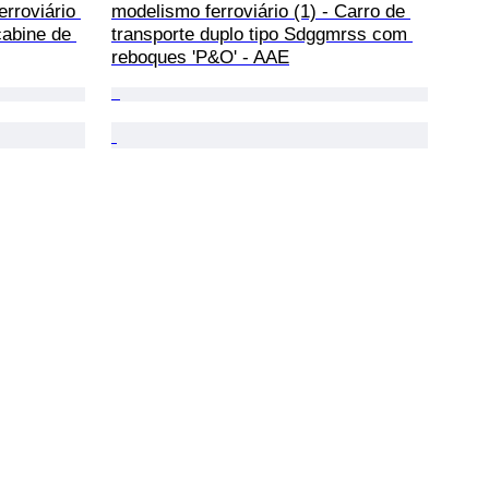
rroviário 
modelismo ferroviário (1) - Carro de 
cabine de 
transporte duplo tipo Sdggmrss com 
reboques 'P&O' - AAE