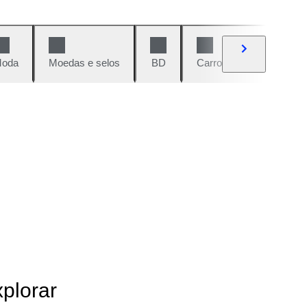
oda
Moedas e selos
BD
Carros e motos
Vi
xplorar