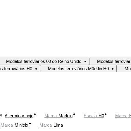
Modelos ferroviários 00 do Reino Unido
Modelos ferroviá
s ferroviários H0
Modelos ferroviários Märklin H0
Mod
A terminar hoje
Marca
Märklin
Escala
H0
Marca
Marca
Minitrix
Marca
Lima