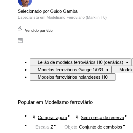
Selecionado por Guido Gamba
Especialista em Modelismo Ferroviário (Märklin H0)
Vendido por
€55
Leilão de modelos ferroviários H0 (cenários)
Modelos ferroviários Gauge 1/0/G
Modelo
Modelos ferroviários holandeses H0
Popular em Modelismo ferroviário
Comprar agora
Sem preço de reserva
Escala
Z
Objeto
Conjunto de comboios