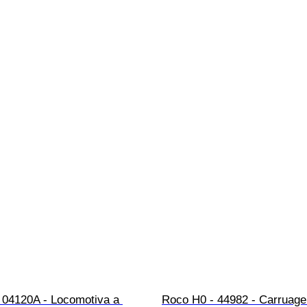
 04120A - Locomotiva a 
Roco H0 - 44982 - Carruag