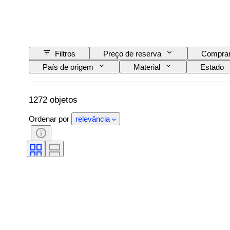
Filtros
Preço de reserva
Comprar
País de origem
Material
Estado
Fonte de alimentação
Empresa ferroviária
1272 objetos
Ordenar por
relevância