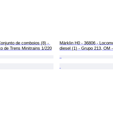
Conjunto de comboios (8) - 
Märklin H0 - 36806 - Locomo
o de Trens Minitrains 1/220
diesel (1) - Grupo 213, OM 