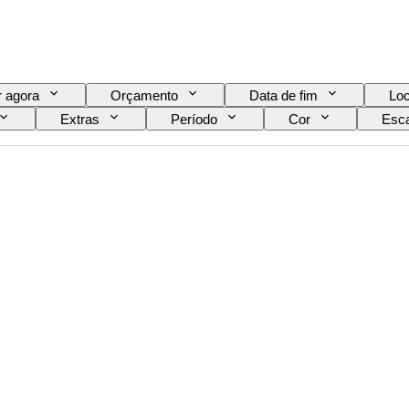
 agora
Orçamento
Data de fim
Loc
Extras
Período
Cor
Esca
Era