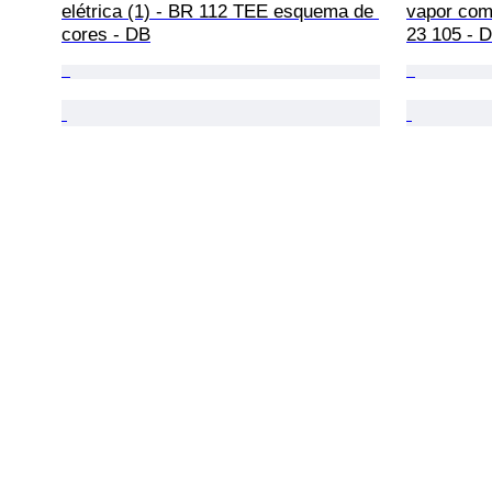
elétrica (1) - BR 112 TEE esquema de 
vapor com
cores - DB
23 105 - 