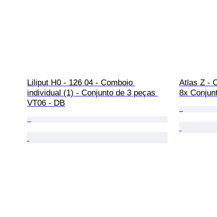
Liliput H0 - 126 04 - Comboio 
Atlas Z - 
individual (1) - Conjunto de 3 peças 
8x Conjunt
VT06 - DB