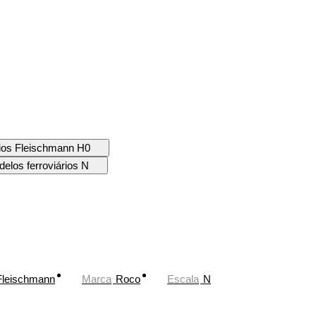
rios Fleischmann H0
elos ferroviários N
Fleischmann
Marca
Roco
Escala
N