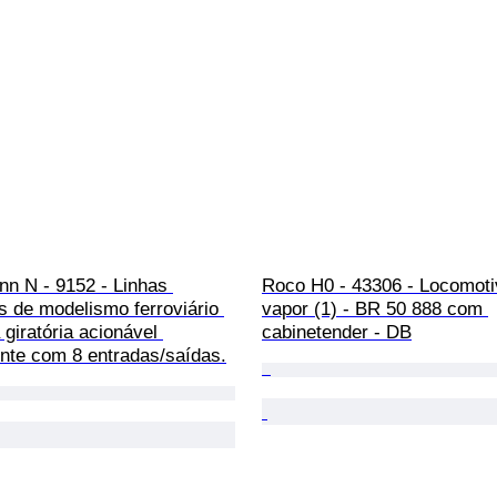
n N - 9152 - Linhas 
Roco H0 - 43306 - Locomoti
as de modelismo ferroviário 
vapor (1) - BR 50 888 com 
 giratória acionável 
cabinetender - DB
ente com 8 entradas/saídas.