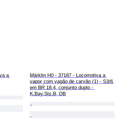
va a 
Märklin H0 - 37187 - Locomotiva a 
vapor com vagão de carvão (1) - S3/6 
em BR 18.4, conjunto duplo - 
K.Bay.Sts.B, DB