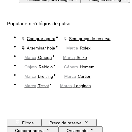
Popular em Relógios de pulso
Comprar agora
Sem preço de reserva
A terminar hoje
Marca
Rolex
Marca
Omega
Marca
Seiko
Objeto
Relógio
Género
Homem
Marca
Breitling
Marca
Cartier
Marca
Tissot
Marca
Longines
Filtros
Preço de reserva
Comprar agora
Orçamento