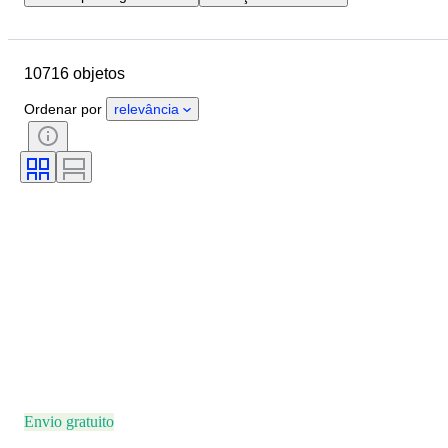
Data de fim
Localização
Marca
Diâmetro da caixa
10716 objetos
Comprimento da bracelete do relógio
Objeto
País de origem
Ordenar por
relevância
Material
Género
Estado
Extras
Período
Certificação
Tema
Encadernação
Edição
Idioma
Cor
Movimento do relógio
Material da bracelete do relógio
Era
Modelo
Envio gratuito