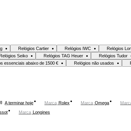
ng
Relógios Cartier
Relógios IWC
Relógios Lo
Relógios Seiko
Relógios TAG Heuer
Relógios Tudor
os essenciais abaixo de 1500 €
Relógios não usados
A terminar hoje
Marca
Rolex
Marca
Omega
Marc
ssot
Marca
Longines