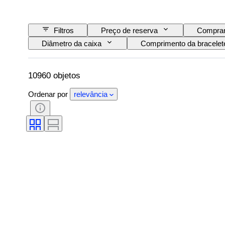
Filtros
Preço de reserva
Comprar
Diâmetro da caixa
Comprimento da bracelete
Extras
Período
Certificação
Movimento do relógio
Material da bracelete d
10960 objetos
Ordenar por
relevância