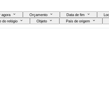
 agora
Orçamento
Data de fim
Loc
 do relógio
Objeto
País de origem
Tema
Encadernação
Edição
o relógio
Era
Modelo