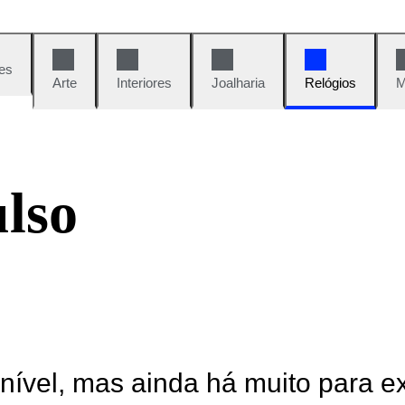
es
Arte
Interiores
Joalharia
Relógios
M
ulso
onível, mas ainda há muito para e