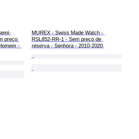
Semi-
MUREX - Swiss Made Watch - 
em preço 
RSL852-RR-1 - Sem preço de 
 Homem - 
reserva - Senhora - 2010-2020 