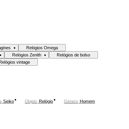
ngines
Relógios Omega
Relógios Zenith
Relógios de bolso
Relógios vintage
a
Seiko
Objeto
Relógio
Género
Homem