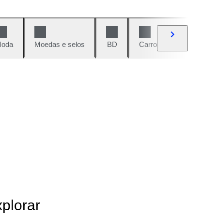
oda
Moedas e selos
BD
Carros e motos
Vi
xplorar