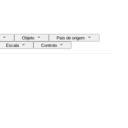
Objeto
País de origem
Escala
Controlo