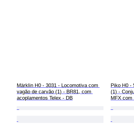
Märklin H0 - 3031 - Locomotiva com 
Piko H0 - 
vagão de carvão (1) - BR81, com 
(1) - Conj
acoplamentos Telex - DB
MFX com s