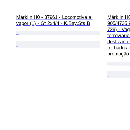
Märklin H0 - 37961 - Locomotiva a 
Märklin H0
vapor (1) - Gt 2x4/4 - K.Bay.Sts.B
905/4735 9
728) - Va
ferroviári
deslizante
fechados 
promoção