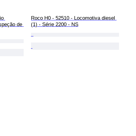
io 
Roco H0 - 52510 - Locomotiva diesel 
nspeção de 
(1) - Série 2200 - NS