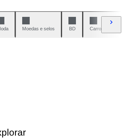
oda
Moedas e selos
BD
Carros e motos
Vi
xplorar