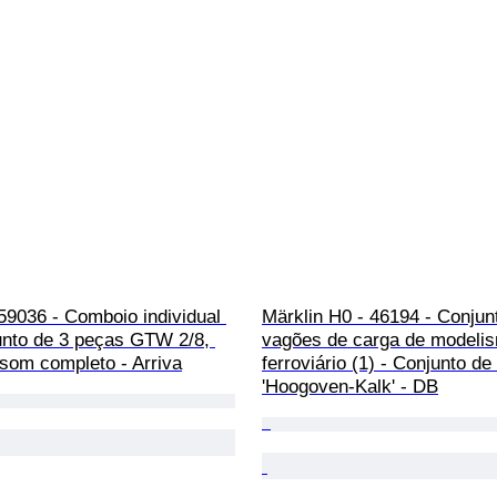
59036 - Comboio individual 
Märklin H0 - 46194 - Conjun
unto de 3 peças GTW 2/8, 
vagões de carga de modeli
om completo - Arriva
ferroviário (1) - Conjunto de
'Hoogoven-Kalk' - DB