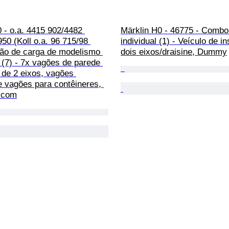
 - o.a. 4415 902/4482 
Märklin H0 - 46775 - Combo
50 (Koll o.a. 96 715/98 
individual (1) - Veículo de i
gão de carga de modelismo 
dois eixos/draisine, Dummy
o (7) - 7x vagões de parede 
 de 2 eixos, vagões 
e vagões para contêineres, 
 com