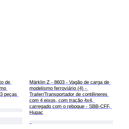
to de 
Märklin Z - 8603 - Vagão de carga de 
smo 
modelismo ferroviário (4) - 
 3 peças 
Trailer/Transportador de contêineres 
com 4 eixos, com tração 4x4, 
carregado com o reboque - SBB-CFF, 
Hupac