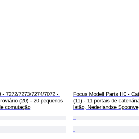
 - 7272/7273/7274/7072 - 
Focus Modell Parts H0 - Cat
roviário (20) - 20 pequenos 
(11) - 11 portais de catenári
de comutação
latão, Nederlandse Spoorw