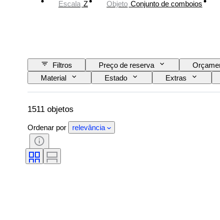
Escala
Z
Objeto
Conjunto de comboios
Filtros
Preço de reserva
Orçame
Material
Estado
Extras
Fonte de alimentação
Empresa ferroviária
1511 objetos
Ordenar por
relevância