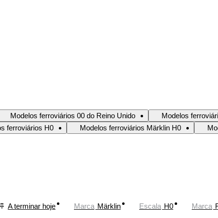
Modelos ferroviários 00 do Reino Unido
Modelos ferroviá
s ferroviários H0
Modelos ferroviários Märklin H0
Mod
A terminar hoje
Marca
Märklin
Escala
H0
Marca