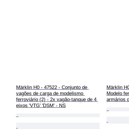
Märklin H0 - 47522 - Conjunto de 
Märklin H0
vagões de carga de modelismo 
Modelo fer
ferroviário (2) - 2x vagão-tanque de 4 
armários 
eixos 'VTG' 'DSM' - NS