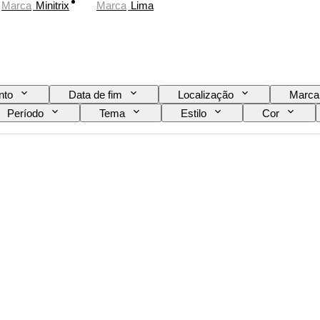
Marca
Minitrix
Marca
Lima
nto
Data de fim
Localização
Marca
Período
Tema
Estilo
Cor
Era
Original/Réplica