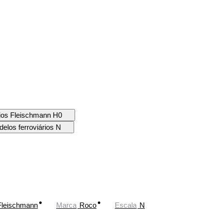
rios Fleischmann H0
elos ferroviários N
Fleischmann
Marca
Roco
Escala
N