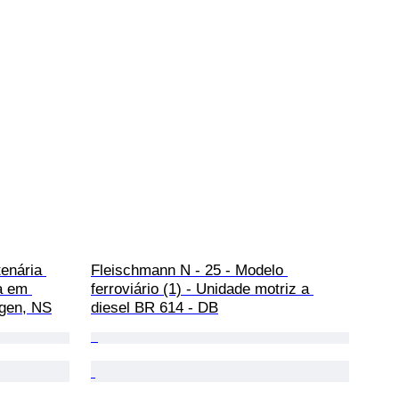
enária 
Fleischmann N - 25 - Modelo 
a em 
ferroviário (1) - Unidade motriz a 
egen, NS
diesel BR 614 - DB