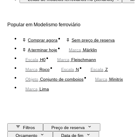
Popular em Modelismo ferroviário
Comprar agora
Sem preço de reserva
A terminar hoje
Marca
Märklin
Escala
H0
Marca
Fleischmann
Marca
Roco
Escala
N
Escala
Z
Objeto
Conjunto de comboios
Marca
Minitrix
Marca
Lima
Filtros
Preço de reserva
Orçamento
Data de fim