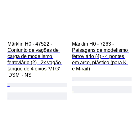
Märklin H0 - 47522 - 
Märklin H0 - 7263 - 
Conjunto de vagões de 
Paisagens de modelismo 
carga de modelismo 
ferroviário (4) - 4 pontes 
ferroviário (2) - 2x vagão-
em arco, plástico (para K 
tanque de 4 eixos 'VTG' 
e M-rail)
'DSM' - NS