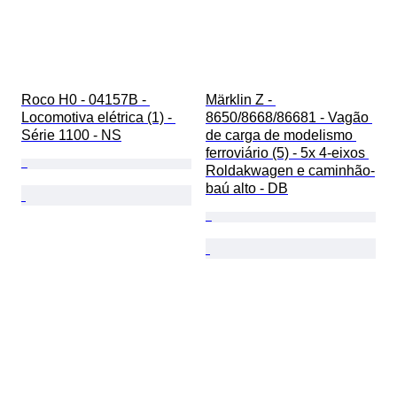
Roco H0 - 04157B - 
Märklin Z - 
Locomotiva elétrica (1) - 
8650/8668/86681 - Vagão 
Série 1100 - NS
de carga de modelismo 
ferroviário (5) - 5x 4-eixos 
Roldakwagen e caminhão-
baú alto - DB