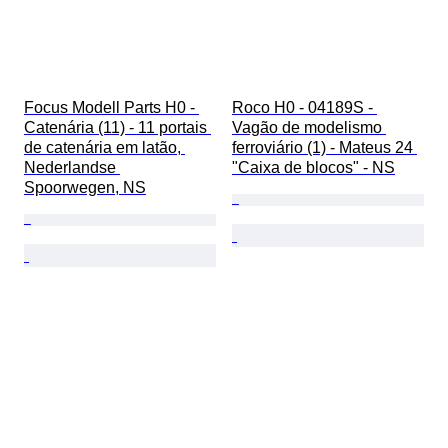
Focus Modell Parts H0 - 
Roco H0 - 04189S - 
Catenária (11) - 11 portais 
Vagão de modelismo 
de catenária em latão, 
ferroviário (1) - Mateus 24 
Nederlandse 
"Caixa de blocos" - NS
Spoorwegen, NS