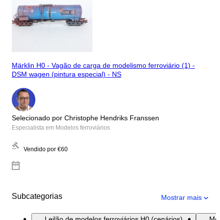
Märklin H0 - Vagão de carga de modelismo ferroviário (1) -
DSM wagen (pintura especial) - NS
Selecionado por Christophe Hendriks Franssen
Especialista em Modelos ferroviários
Vendido por
€60
Subcategorias
Mostrar mais
Leilão de modelos ferroviários H0 (cenários)
Mod