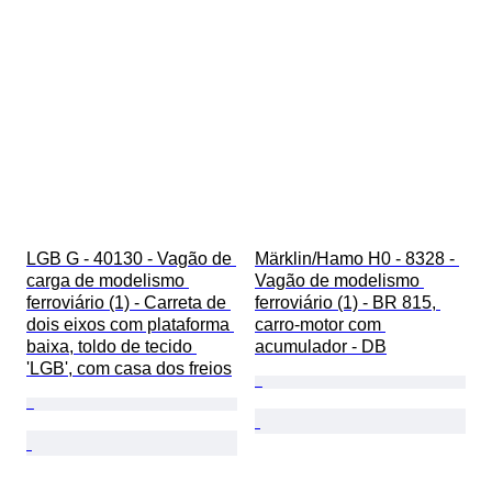
LGB G - 40130 - Vagão de 
Märklin/Hamo H0 - 8328 - 
carga de modelismo 
Vagão de modelismo 
ferroviário (1) - Carreta de 
ferroviário (1) - BR 815, 
dois eixos com plataforma 
carro-motor com 
baixa, toldo de tecido 
acumulador - DB
'LGB', com casa dos freios