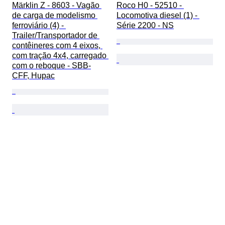
Märklin Z - 8603 - Vagão 
Roco H0 - 52510 - 
de carga de modelismo 
Locomotiva diesel (1) - 
ferroviário (4) - 
Série 2200 - NS
Trailer/Transportador de 
contêineres com 4 eixos, 
com tração 4x4, carregado 
com o reboque - SBB-
CFF, Hupac