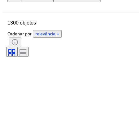
Localização
Marca
Objeto
País de origem
Material
1300 objetos
Estado
Extras
Período
Tema
Estilo
Cor
Ordenar por
relevância
Escala
Controlo
Fonte de alimentação
Empresa ferroviária
Era
Original/Réplica