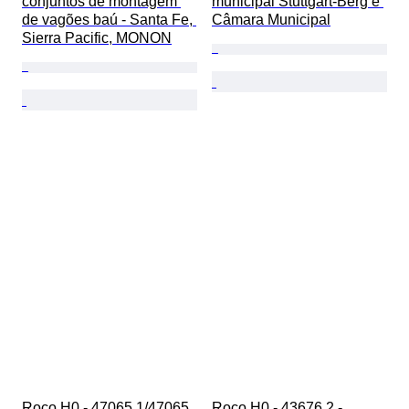
conjuntos de montagem 
municipal Stuttgart-Berg e 
de vagões baú - Santa Fe, 
Câmara Municipal
Sierra Pacific, MONON
Roco H0 - 47065.1/47065 
Roco H0 - 43676.2 - 