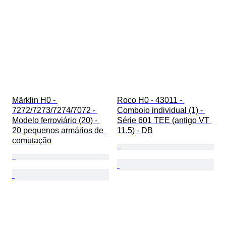
Märklin H0 - 
Roco H0 - 43011 - 
7272/7273/7274/7072 - 
Comboio individual (1) - 
Modelo ferroviário (20) - 
Série 601 TEE (antigo VT 
20 pequenos armários de 
11.5) - DB
comutação