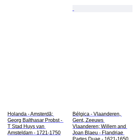
Holanda - Amsterdã; 
Bélgica - Vlaanderen, 
Georg Balthasar Probst - 
Gent, Zeeuws 
T Stad Huys van 
Vlaanderen; Willem and 
Amsteldam - 1721-1750
Joan Blaeu - Flandriae 
Partes Duae - 1621-1650