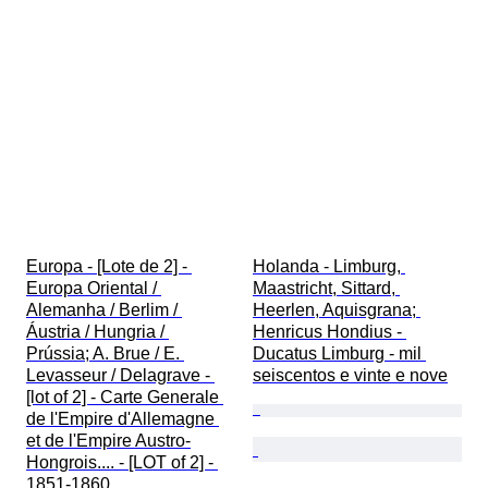
Europa - [Lote de 2] - 
Holanda - Limburg, 
Europa Oriental / 
Maastricht, Sittard, 
Alemanha / Berlim / 
Heerlen, Aquisgrana; 
Áustria / Hungria / 
Henricus Hondius - 
Prússia; A. Brue / E. 
Ducatus Limburg - mil 
Levasseur / Delagrave - 
seiscentos e vinte e nove
[lot of 2] - Carte Generale 
de l'Empire d'Allemagne 
et de l'Empire Austro-
Hongrois.... - [LOT of 2] - 
1851-1860