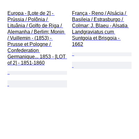
Europa - [Lote de 2] - 
França - Reno / Alsácia / 
Prússia / Polônia / 
Basileia / Estrasburgo / 
Lituânia / Golfo de Riga / 
Colmar; J. Blaeu - Alsatia 
Alemanha / Berlim; Monin 
Landgraviatus cum 
/ Vuillemin - (1853) - 
Suntgoia et Brisgoia - 
Prusse et Pologne / 
1662
Confederation 
Germanique... 1853 - [LOT 
of 2] - 1851-1860