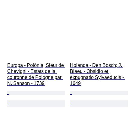
Europa - Polônia; Sieur de 
Holanda - Den Bosch; J. 
Chevigni - Estats de la 
Blaeu - Obsidio et 
couronne de Pologne par 
expugnatio Sylvaeducis - 
N. Sanson - 1739
1649