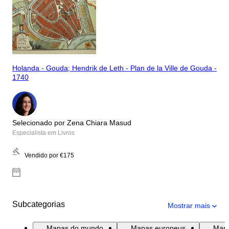
Holanda - Gouda; Hendrik de Leth - Plan de la Ville de Gouda -
1740
Selecionado por Zena Chiara Masud
Especialista em Livros
Vendido por
€175
Subcategorias
Mostrar mais
Mapas do mundo
Mapas europeus
Mapa