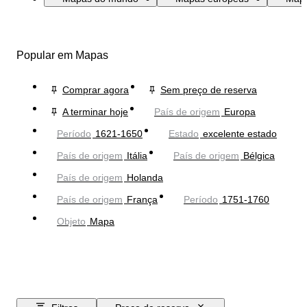
Popular em Mapas
Comprar agora
Sem preço de reserva
A terminar hoje
País de origem
Europa
Período
1621-1650
Estado
excelente estado
País de origem
Itália
País de origem
Bélgica
País de origem
Holanda
País de origem
França
Período
1751-1760
Objeto
Mapa