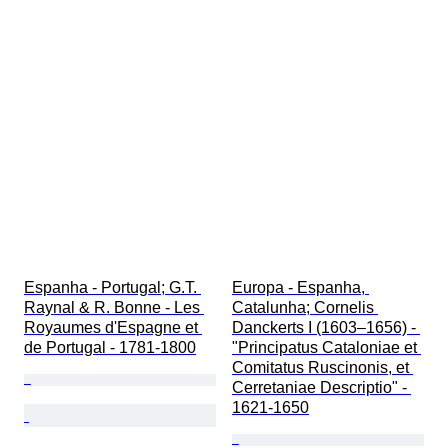
Espanha - Portugal; G.T. 
Europa - Espanha, 
Raynal & R. Bonne - Les 
Catalunha; Cornelis 
Royaumes d'Espagne et 
Danckerts I (1603–1656) - 
de Portugal - 1781-1800
"Principatus Cataloniae et 
Comitatus Ruscinonis, et 
Cerretaniae Descriptio" - 
1621-1650