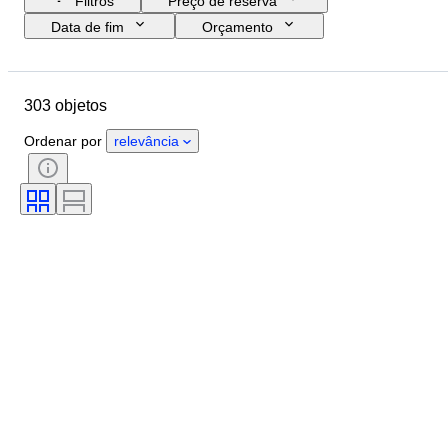
Filtros
Preço de reserva
Data de fim
Orçamento
Localização
Tamanho
Dimensões
Objeto
303 objetos
País de origem
Material
Estado
Período
Tema
Ordenar por
relevância
Técnica
Assinatura
Encadernação
Edição
Idioma
Cor
Original/Réplica
Vendido por
Era