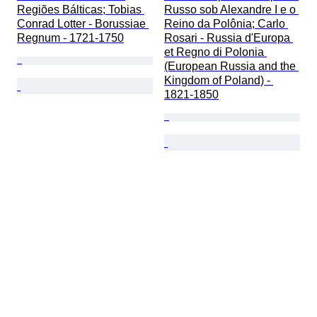
Regiões Bálticas; Tobias 
Russo sob Alexandre I e o 
Conrad Lotter - Borussiae 
Reino da Polônia; Carlo 
Regnum - 1721-1750
Rosari - Russia d'Europa 
et Regno di Polonia 
(European Russia and the 
Kingdom of Poland) - 
1821-1850