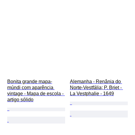
Bonita grande mapa-
Alemanha - Renânia do 
múndi com aparência 
Norte-Vestfália; P. Briet - 
vintage - Mapa de escola - 
La Vestphalie - 1649
artigo sólido