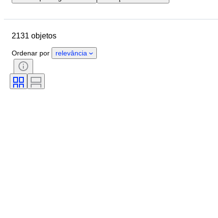
Data de fim
Localização
Objeto
País de origem
2131 objetos
Material
Estado
Extras
Período
Tema
Estilo
Ordenar por
relevância
Técnica
Assinatura
Encadernação
Edição
Idioma
Cor
Série
Era
Vendido por
Organização Militar
Artista
Desporto
Original/Réplica
Criador