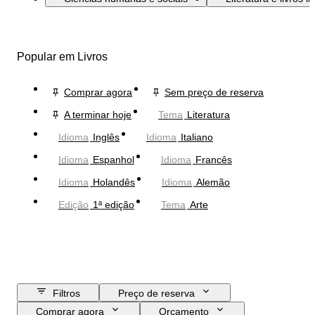
Popular em Livros
Comprar agora
Sem preço de reserva
A terminar hoje
Tema
Literatura
Idioma
Inglês
Idioma
Italiano
Idioma
Espanhol
Idioma
Francês
Idioma
Holandês
Idioma
Alemão
Edição
1ª edição
Tema
Arte
Filtros
Preço de reserva
Comprar agora
Orçamento