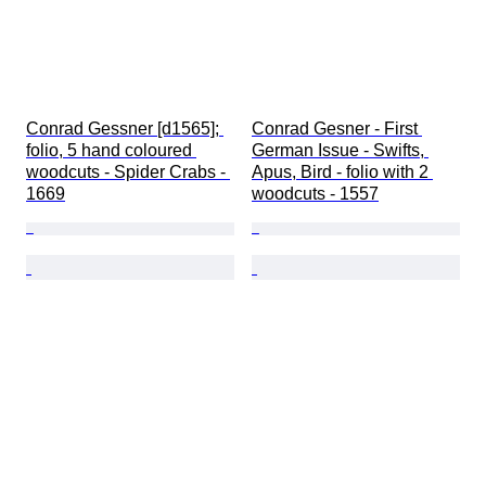
Conrad Gessner [d1565]; 
Conrad Gesner - First 
folio, 5 hand coloured 
German Issue - Swifts, 
woodcuts - Spider Crabs - 
Apus, Bird - folio with 2 
1669
woodcuts - 1557