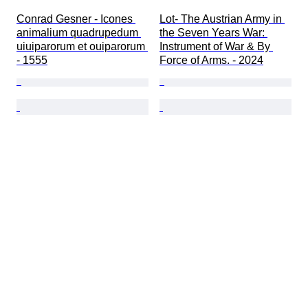
Conrad Gesner - Icones 
Lot- The Austrian Army in 
animalium quadrupedum 
the Seven Years War: 
uiuiparorum et ouiparorum 
Instrument of War & By 
- 1555
Force of Arms. - 2024