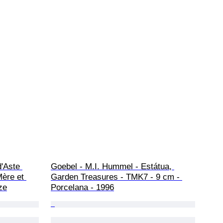
'Aste 
Goebel - M.I. Hummel - Estátua, 
Mère et 
Garden Treasures - TMK7 - 9 cm - 
ze
Porcelana - 1996