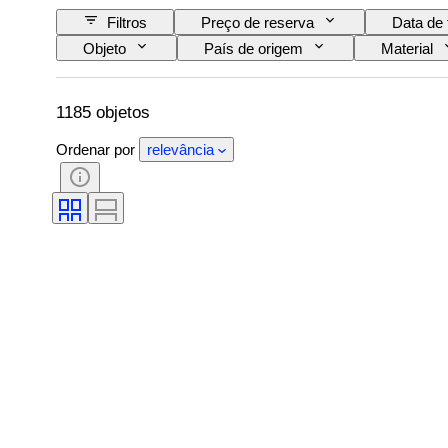
Filtros
Preço de reserva
Data de 
Objeto
País de origem
Material
Assinatura
Cor
Artista
1185 objetos
Ordenar por
relevância