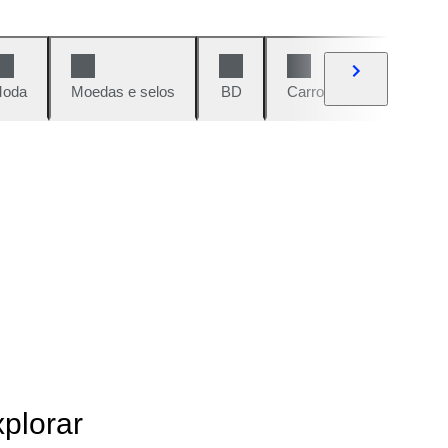
oda
Moedas e selos
BD
Carros e motos
Vi
xplorar