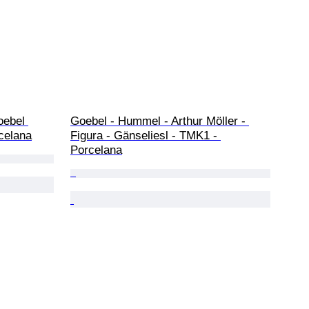
oebel 
Goebel - Hummel - Arthur Möller - 
celana
Figura - Gänseliesl - TMK1 - 
Porcelana