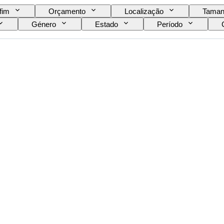
fim
Orçamento
Localização
Taman
Género
Estado
Período
Vendido por
Original/Réplica
Era