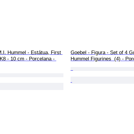
.I. Hummel - Estátua, First 
Goebel - Figura - Set of 4 G
K8 - 10 cm - Porcelana - 
Hummel Figurines  (4) - Por