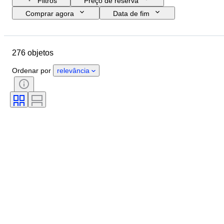
Filtros
Preço de reserva
Comprar agora
Data de fim
Orçamento
Localização
Marca
Objeto
276 objetos
País de origem
Material
Estado
Extras
Período
Ordenar por
relevância
Estilo
Era
Testado e a funcionar.