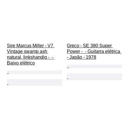
Sire Marcus Miller - V7 
Greco - SE 380 Super 
Vintage swamp ash 
Power -  - Guitarra elétrica 
natural, linkshandig -  - 
- Japão - 1978
Baixo elétrico