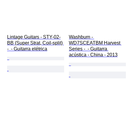
Lintage Guitars - STY-02-
Washburn - 
BB (Super Strat, Coil-split) 
WD7SCEATBM Harvest 
-  - Guitarra elétrica
Series -  - Guitarra 
acústica - China - 2013