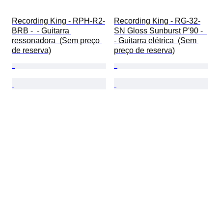
Recording King - RPH-R2-
Recording King - RG-32-
BRB -  - Guitarra 
SN Gloss Sunburst P'90 -  
ressonadora  (Sem preço 
- Guitarra elétrica  (Sem 
de reserva)
preço de reserva)