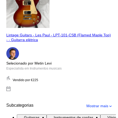
Lintage Guitars - Les Paul - LPT-101-CSB (Flamed Maple Top)
- - Guitarra elétrica
Selecionado por Metin Levi
Especialista em Instrumentos musicais
Vendido por
€225
Subcategorias
Mostrar mais
Guitarras
Instrumentos de cordas
Vários